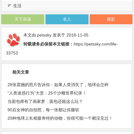
生活
天下杂谈
名人
摄影
本文由
petssky
发表于 2018-11-05
转载请务必保留本文链接：
https://petssky.com/life-
33753
相关文章
28张震撼的照片告诉你：如果人类消失了，地球会怎样
“人类迷惑行为”大赏：25个沙雕世界纪录！
当面包师有了画家梦…面包还能这么玩？
90后女神的自拍照，每一张都让你腿软
20种地球上长相最奇特的动物，你很可能一个都没见过！