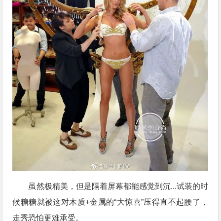
虽然极精美，但是隔着屏幕都能感觉到沉...试装的时
候糖糖就被这对木质+金属的“大惊喜”压得直不起腰了，
走秀恐怕更难承受。