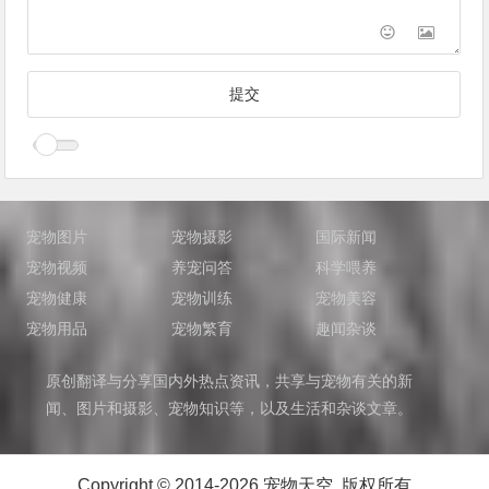
宠物图片
宠物摄影
国际新闻
宠物视频
养宠问答
科学喂养
宠物健康
宠物训练
宠物美容
宠物用品
宠物繁育
趣闻杂谈
原创翻译与分享国内外热点资讯，共享与宠物有关的新
闻、图片和摄影、宠物知识等，以及生活和杂谈文章。
Copyright © 2014-2026 宠物天空 版权所有