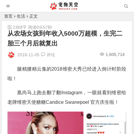
首页
生活
正文
2368字
阅读0分57秒
从农场女孩到年收入5000万超模，生完二
胎三个月后就复出
1,605,714
2018-11-05
评论
腿精腰精云集的2018维密大秀已经进入倒计时阶段
啦！
凰尚马上跑去翻了翻Instagram，一眼就看到维密给
老牌维密天使糖糖Candice Swanepoel 官方庆生啦！