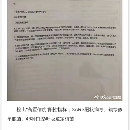
检出“高置信度”阳性指标；SARS冠状病毒、铜绿假
单胞菌、46种口腔/呼吸道定植菌