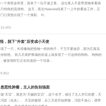
的一个兽医诊所里，迎来了一位不速之客。 这位客人不是带宠物来看病
只特殊的流浪狗。 这天，医生Halanda结束了一上午的看诊工作，正
门口突然出现了一个身影。 H...
16,403
怪，脱下“外套”后变成小天使
发现了一只，长得像拖把怪物一样的狗子，千万不要放弃，因为它真实
你惊艳。 前几天堪萨斯城的街道上就发现了一只这样的狗狗。 狗狗的
n，被发现时它正在街道的一个垃圾...
8,862
多患恶性肿瘤，主人的告别场面
做“天宝”，寓意为“天赐的宝贝”，这个名字，倾注了主人对它的爱，天
做冯芸（化名）。 天宝的腹部，从三天前开始肿胀，冯芸不放心，便带