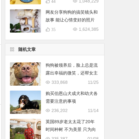
1,048,229
44
网友分享狗狗的搞笑镜头和
故事 能让心情变好的照片
（57张）
1,624,385
35
随机文章
狗狗被领养后，脸上总是流
露出幸福的微笑，还帮女主
人牵红线
333,868
11/25
购买伯恩山犬成犬和幼犬各
需要注意的事项
236,202
11/14
英国89岁老太太花了20年
时间种树 不为美景 只为向
邻居复仇
335,387
01/08