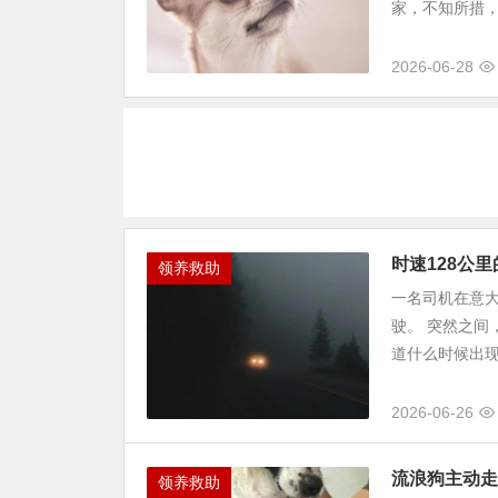
家，不知所措，
2026-06-28
时速128公
领养救助
一名司机在意大
驶。 突然之间
道什么时候出现
2026-06-26
流浪狗主动走
领养救助