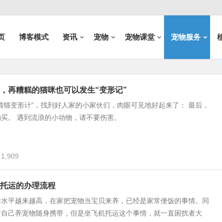
页
博客模式
资讯
宠物
宠物课堂
宠物服务
，再糟糕的猫咪也可以发生“变形记”
猫猫变形计”，找到好人家的小家伙们，肉眼可见地好起来了： 最后，
买。 遇到流浪的小动物，请不要伤害。
1,909
托运的办理流程
活水平越来越高，在家把宠物当宝贝来养，已经是家常便饭的事情。同
着自己养宠物随身携带，但是坐飞机托运这个事情，就一直困扰者大