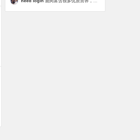
need login
鹿肉富含很多优质营养，磷虾油对毛发改善也很明显，都乐时太懂铲屎官想要什么了