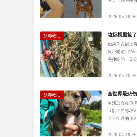
着天宝到医院进
2026-05-19
垃圾桶里捡了
领养救助
如果你在街上看
只小狗名叫Vir
旁找吃的，见到
2026-05-16
全世界最悲伤
领养救助
生活总会在你满怀
（以下简称小V
了三个月的小V，
2026-04-19