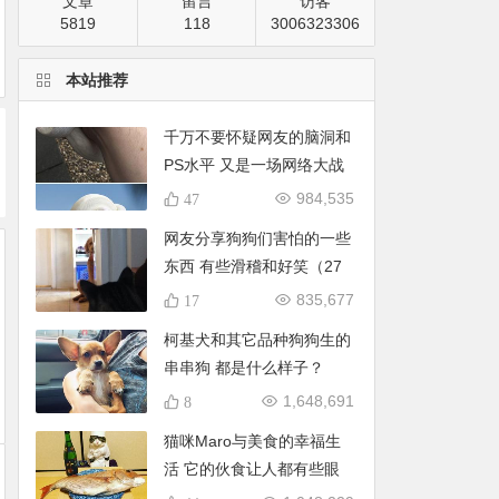
文章
留言
访客
5819
118
3006323306
本站推荐
千万不要怀疑网友的脑洞和
PS水平 又是一场网络大战
（60张）
984,535
47
网友分享狗狗们害怕的一些
东西 有些滑稽和好笑（27
张）
835,677
17
柯基犬和其它品种狗狗生的
串串狗 都是什么样子？
（28张）
1,648,691
8
猫咪Maro与美食的幸福生
活 它的伙食让人都有些眼
馋（41张）