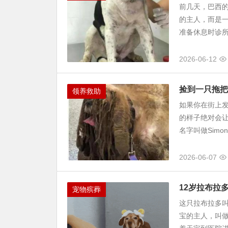
前几天，巴西
的主人，而是一
准备休息时诊所
2026-06-12
捡到一只拖把
领养救助
如果你在街上
的样子绝对会让
名字叫做Simo
2026-06-07
12岁拉布拉
宠物殡葬
这只拉布拉多叫
宝的主人，叫