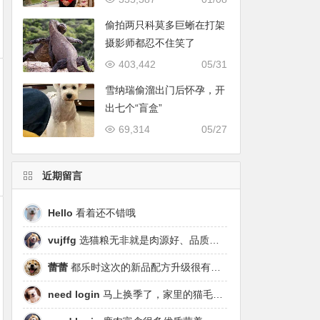
偷拍两只科莫多巨蜥在打架
摄影师都忍不住笑了
403,442
05/31
雪纳瑞偷溜出门后怀孕，开
出七个“盲盒”
69,314
05/27
近期留言
Hello
看着还不错哦
vujffg
选猫粮无非就是肉源好、品质好、工艺好，都乐时磷虾鹿肉烘焙粮真的可以闭眼冲了！
蕾蕾
都乐时这次的新品配方升级很有针对性，从原料溯源到营养配比都踩中了当下高端市场的需求点，期待后续的区域代理政策。
need login
马上换季了，家里的猫毛又要多起来了……太需要像都乐时这种28天就能改善毛发的产品！