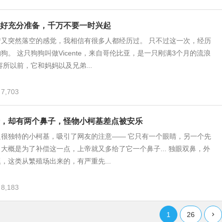
好充分准备，千万不要一时兴起
情又突然落空的感觉，我相信有很多人都经历过。 只不过这一次，经历
狗。 这只狗狗叫做Vicente，来自哥伦比亚，是一只刚满3个月的流浪
容所以前，它和妈妈以及兄弟...
7,703
，却有两个鼻子，怪物小柯基差点被安乐
只很独特的小柯基，吸引了网友的注意—— 它只有一个眼睛，另一个先
大概是为了补偿这一点，上帝就又多给了它一个鼻子... 独眼双鼻，外
，这类从繁殖场出来的，有严重先...
8,183
1
26