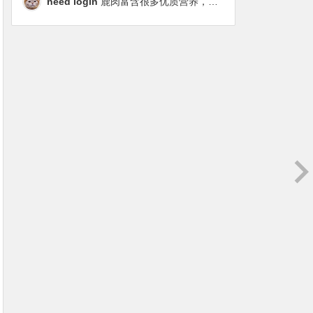
need login
鹿肉富含很多优质营养，磷虾油对毛发改善也很明显，都乐时太懂铲屎官想要什么了