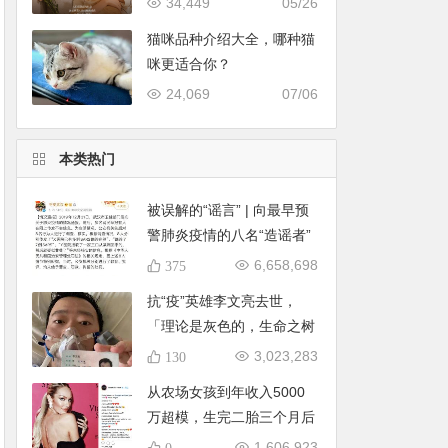
34,449
05/26
猫咪品种介绍大全，哪种猫
咪更适合你？
24,069
07/06
本类热门
被误解的“谣言” | 向最早预
警肺炎疫情的八名“造谣者”
医生致敬！
6,658,698
375
抗“疫”英雄李文亮去世，
「理论是灰色的，生命之树
常青」
3,023,283
130
从农场女孩到年收入5000
万超模，生完二胎三个月后
就复出
1,606,923
0