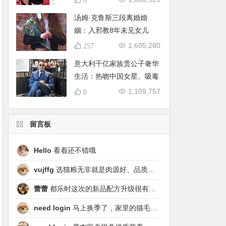
汤姆·克鲁斯三段离婚婚
姻：入邪教8年未见女儿
1,605,280
257
意大利千亿家族贵公子奢华
生活：热吻中国女星、吸毒
濒死被骂
1,109,757
0
留言板
Hello
看着还不错哦
vujffg
选猫粮无非就是肉源好、品质好、工艺好，都乐时磷虾鹿肉烘焙粮真的可以闭眼冲了！
蕾蕾
都乐时这次的新品配方升级很有针对性，从原料溯源到营养配比都踩中了当下高端市场的需求点，期待后续的区域代理政策。
need login
马上换季了，家里的猫毛又要多起来了……太需要像都乐时这种28天就能改善毛发的产品！