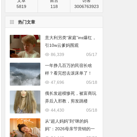
文章
留言
访客
5819
118
3006763923
热门文章
意大利另类“家庭”ins爆红，
引10w云爹妈围观
86,339
05/17
一年挣几百万的民宿长啥
样？看完想去滚床单了！
47,696
05/18
俄长发超模惨死，被富商玩
弄后入邪教，剪发跳楼
44,430
05/18
从“超人妈妈”到“咪的妈
妈”：2026母亲节营销的一
次温情破题