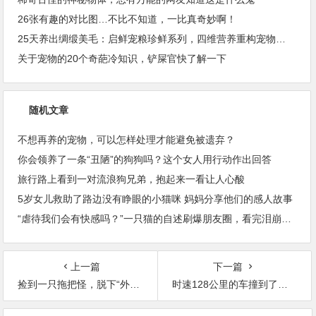
26张有趣的对比图…不比不知道，一比真奇妙啊！
25天养出绸缎美毛：启鲜宠粮珍鲜系列，四维营养重构宠物皮毛健康
关于宠物的20个奇葩冷知识，铲屎官快了解一下
随机文章
不想再养的宠物，可以怎样处理才能避免被遗弃？
你会领养了一条“丑陋”的狗狗吗？这个女人用行动作出回答
旅行路上看到一对流浪狗兄弟，抱起来一看让人心酸
5岁女儿救助了路边没有睁眼的小猫咪 妈妈分享他们的感人故事
“虐待我们会有快感吗？”一只猫的自述刷爆朋友圈，看完泪崩…
上一篇
下一篇
捡到一只拖把怪，脱下“外套”后变成小天使
时速128公里的车撞到了一只流浪狗，它获救的方式…太神奇了！