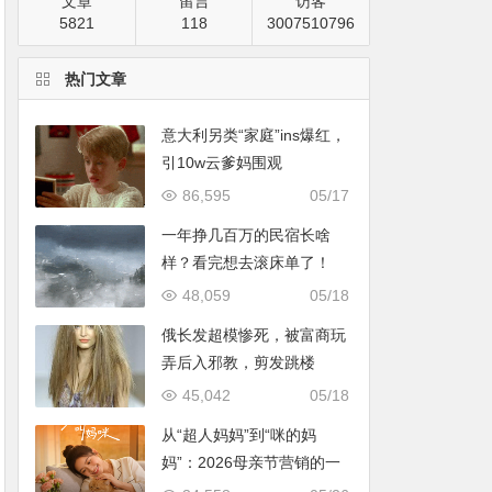
文章
留言
访客
5821
118
3007510796
热门文章
意大利另类“家庭”ins爆红，
引10w云爹妈围观
86,595
05/17
一年挣几百万的民宿长啥
样？看完想去滚床单了！
48,059
05/18
俄长发超模惨死，被富商玩
弄后入邪教，剪发跳楼
45,042
05/18
从“超人妈妈”到“咪的妈
妈”：2026母亲节营销的一
次温情破题