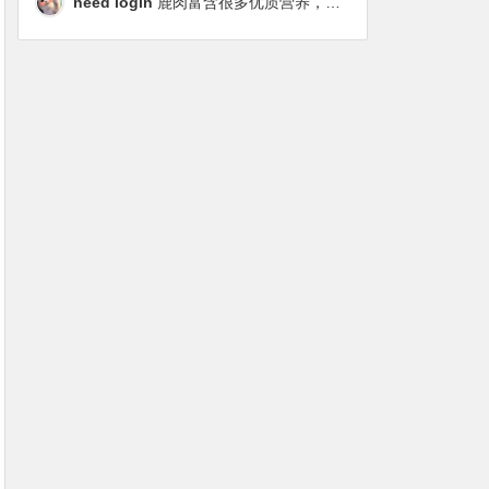
need login
鹿肉富含很多优质营养，磷虾油对毛发改善也很明显，都乐时太懂铲屎官想要什么了