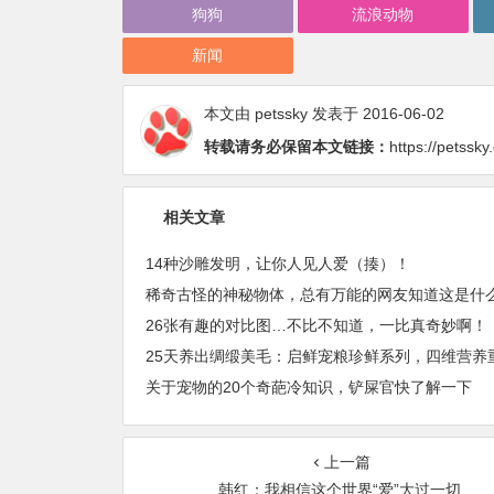
狗狗
流浪动物
新闻
本文由
petssky
发表于 2016-06-02
转载请务必保留本文链接：
https://petssk
相关文章
14种沙雕发明，让你人见人爱（揍）！
稀奇古怪的神秘物体，总有万能的网友知道这是什
26张有趣的对比图…不比不知道，一比真奇妙啊！
关于宠物的20个奇葩冷知识，铲屎官快了解一下
上一篇
韩红：我相信这个世界“爱”大过一切