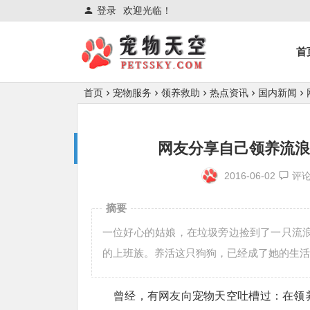
登录
欢迎光临！
首
首页
宠物服务
领养救助
热点资讯
国内新闻
网友分享自己领养流浪
2016-06-02
评
摘要
一位好心的姑娘，在垃圾旁边捡到了一只流
的上班族。养活这只狗狗，已经成了她的生活
曾经，有网友向宠物天空吐槽过：在领