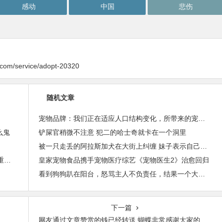
感动
中国
悲伤
y.com/service/adopt-20320
随机文章
宠物品牌：我们正在适应人口结构变化，所带来的宠物行业增长
么鬼
铲屎官稍微不注意 犯二的哈士奇就卡在一个洞里
被一只走丢的阿拉斯加犬在大街上纠缠 妹子表示自己很无奈
25天养出绸缎美毛：启鲜宠粮珍鲜系列，四维营养重构宠物皮毛健康
皇家宠物食品携手宠物医疗综艺《宠物医生2》治愈回归
看到狗狗趴在阳台，怒骂主人不负责任，结果一个大反转……
下一篇
网友通过文章赞赏的钱已经转送 蝴蝶非常感谢大家的帮助