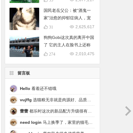
国民老岳父公：被“酒鬼一
家”治愈的抑郁症病人，宠
物文化的推进者
2,625,617
31
狗狗Gobi这次真的离开中国
了 它的主人在脸书上还称
赞中国
2,010,475
274
留言板
Hello
看着还不错哦
vujffg
选猫粮无非就是肉源好、品质好、工艺好，都乐时磷虾鹿肉烘焙粮真的可以闭眼冲了！
蕾蕾
都乐时这次的新品配方升级很有针对性，从原料溯源到营养配比都踩中了当下高端市场的需求点，期待后续的区域代理政策。
need login
马上换季了，家里的猫毛又要多起来了……太需要像都乐时这种28天就能改善毛发的产品！