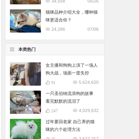
34,558
05/26
猫咪品种介绍大全，哪种猫
咪更适合你？
24,286
07/06
本类热门
女主播和狗狗上演了一场人
狗大战，场面一度失控
5,624,620
91
一只圣伯纳流浪狗的故事
看完默默的流泪了
4,029,632
247
过年要回老家 自己养的猫
咪的六个处理方法
2,677,217
35