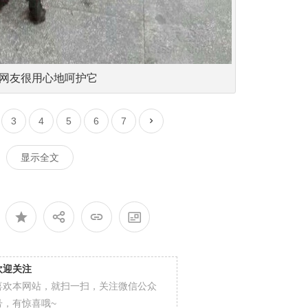
、网友很用心地呵护它
3
4
5
6
7
显示全文
欢迎关注
喜欢本网站，就扫一扫，关注微信公众
号，有惊喜哦~