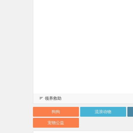
领养救助
狗狗
流浪动物
宠物公益