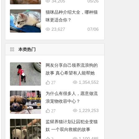
34,205
05/26
猫咪品种介绍大全，哪种猫
咪更适合你？
23,627
07/06
本类热门
网友分享自己领养流浪狗的
故事 真心希望有人能帮她
一下
1,354,552
27
为什么有很多人，愿意做流
浪宠物收容中心？
1,229,253
27
监狱养猫计划让囚犯全变猫
奴 一个双向救赎的故事
1,100,485
2