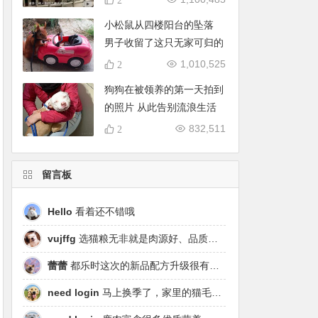
小松鼠从四楼阳台的坠落
男子收留了这只无家可归的
小生命
1,010,525
2
狗狗在被领养的第一天拍到
的照片 从此告别流浪生活
832,511
2
留言板
Hello
看着还不错哦
vujffg
选猫粮无非就是肉源好、品质好、工艺好，都乐时磷虾鹿肉烘焙粮真的可以闭眼冲了！
蕾蕾
都乐时这次的新品配方升级很有针对性，从原料溯源到营养配比都踩中了当下高端市场的需求点，期待后续的区域代理政策。
need login
马上换季了，家里的猫毛又要多起来了……太需要像都乐时这种28天就能改善毛发的产品！