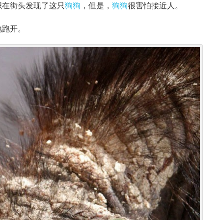
织在街头发现了这只
狗狗
，但是，
狗狗
很害怕接近人。
地跑开。