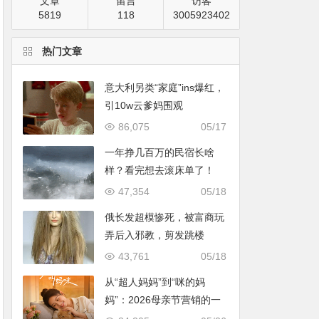
文章
留言
访客
5819
118
3005923402
热门文章
意大利另类“家庭”ins爆红，
引10w云爹妈围观
86,075
05/17
一年挣几百万的民宿长啥
样？看完想去滚床单了！
47,354
05/18
俄长发超模惨死，被富商玩
弄后入邪教，剪发跳楼
43,761
05/18
从“超人妈妈”到“咪的妈
妈”：2026母亲节营销的一
次温情破题