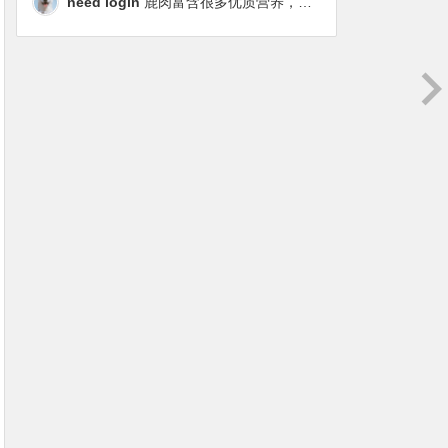
need login
鹿肉富含很多优质营养，磷虾油对毛发改善也很明显，都乐时太懂铲屎官想要什么了