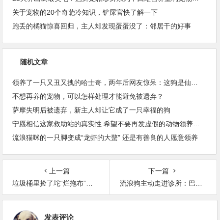
关于宠物的20个奇葩冷知识，铲屎官快了解一下
跑丢的橘猫惊喜回归，主人却发现蛋蛋没了：邻居干的好事
随机文章
领养了一只又丑又拽的哈士奇，两年后网友惊呆：这狗是仙女吧！
不想再养的宠物，可以怎样处理才能避免被遗弃？
萨摩失明后被遗弃，新主人却让它成了一只幸福的狗
宁愿相信这家救助站的真实性 希望不要再发虚假的动物领养信息
流浪猫咪的一只脚变成“龙虾的大螯” 还是有善良的人愿意领养
上一篇
下一篇
垃圾桶里捡了坨“烂拖布”，养了几个月后…
流浪狗主动走进诊所：巴西一兽医诊所里，迎来不速之客
发表评论