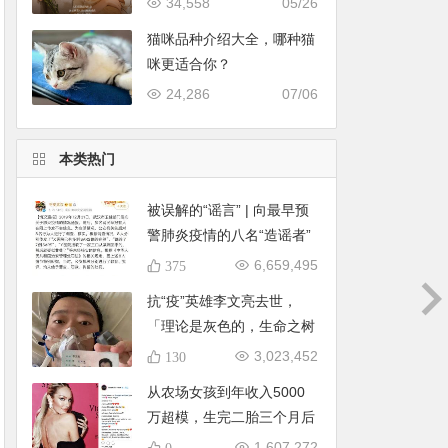
34,558
05/26
猫咪品种介绍大全，哪种猫
咪更适合你？
24,286
07/06
本类热门
被误解的“谣言” | 向最早预
警肺炎疫情的八名“造谣者”
医生致敬！
6,659,495
375
抗“疫”英雄李文亮去世，
「理论是灰色的，生命之树
常青」
3,023,452
130
从农场女孩到年收入5000
万超模，生完二胎三个月后
就复出
1,607,272
0