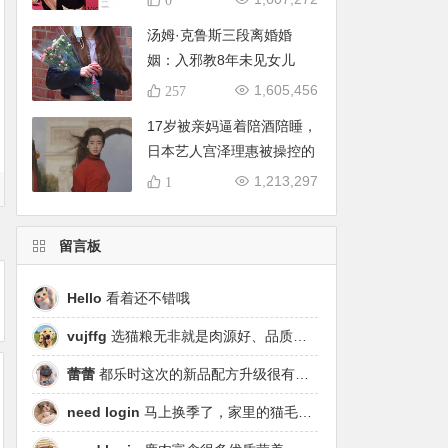
汤姆·克鲁斯三段离婚婚
姻：入邪教8年未见女儿
1,605,456
257
17岁被亲妈逼着陪酒陪睡，
日本艺人宫泽理惠被操控的
人生
1,213,297
1
留言板
Hello
看着还不错哦
vujffg
选猫粮无非就是肉源好、品质好、工艺好，都乐时磷虾鹿肉烘焙粮真的可以闭眼冲了！
蕾蕾
都乐时这次的新品配方升级很有针对性，从原料溯源到营养配比都踩中了当下高端市场的需求点，期待后续的区域代理政策。
need login
马上换季了，家里的猫毛又要多起来了……太需要像都乐时这种28天就能改善毛发的产品！