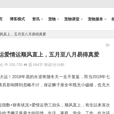
页
博客模式
资讯
宠物
宠物课堂
宠物服务
顺风直上，五月至八月易得真爱
财运爱情运顺风直上，五月至八月易得真爱
论
205,720
684字
阅读2分16秒
大运！2018年底的水逆将随冬天一去不复返，而当2019年七
将其影响降到忽略不计，保证狮子座全年既无小磕碰，也无大
运指数+财务状况+爱情运势三抬头，顺风直上，有生以来首次
会给予狮子座最大的回馈，生活、家庭、学业、工作，此次还