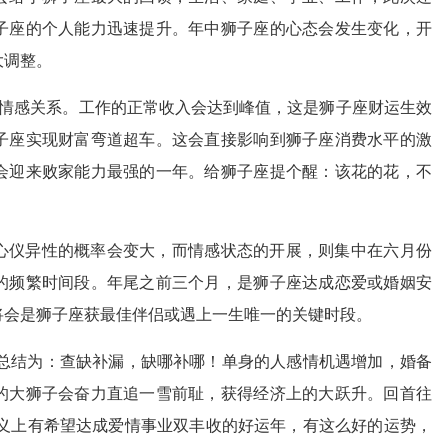
子座的个人能力迅速提升。年中狮子座的心态会发生变化，开
大调整。
+情感关系。工作的正常收入会达到峰值，这是狮子座财运生效
子座实现财富弯道超车。这会直接影响到狮子座消费水平的激
会迎来败家能力最强的一年。给狮子座提个醒：该花的花，不
心仪异性的概率会变大，而情感状态的开展，则集中在六月份
的频繁时间段。年尾之前三个月，是狮子座达成恋爱或婚姻安
将会是狮子座获最佳伴侣或遇上一生唯一的关键时段。
以总结为：查缺补漏，缺哪补哪！单身的人感情机遇增加，婚备
的大狮子会奋力直追一雪前耻，获得经济上的大跃升。回首往
意义上有希望达成爱情事业双丰收的好运年，有这么好的运势，