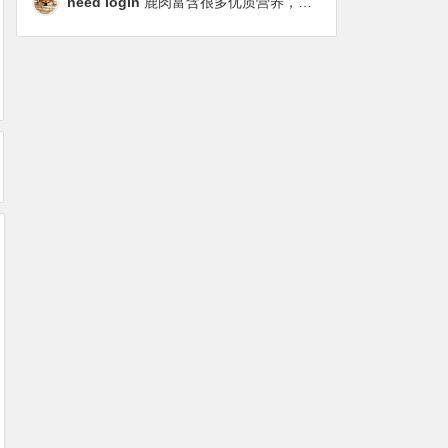
need login
鹿肉富含很多优质营养，磷虾油对毛发改善也很明显，都乐时太懂铲屎官想要什么了