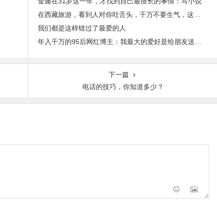
金庸在31岁这一年，才找到自己最擅长的事情：写小说
在西藏旅游，看到人对你吐舌头，千万不要生气，这是在尊敬你！
我们都是这样错过了最爱的人
年入千万的95后网红博主：我最大的爱好是给朋友送豪车
下一篇
电话的技巧，你知道多少？