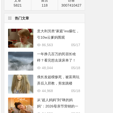
文章
留言
访客
5821
118
3007410427
热门文章
意大利另类“家庭”ins爆红，
引10w云爹妈围观
86,563
05/17
一年挣几百万的民宿长啥
样？看完想去滚床单了！
48,044
05/18
俄长发超模惨死，被富商玩
弄后入邪教，剪发跳楼
44,968
05/18
从“超人妈妈”到“咪的妈
妈”：2026母亲节营销的一
次温情破题