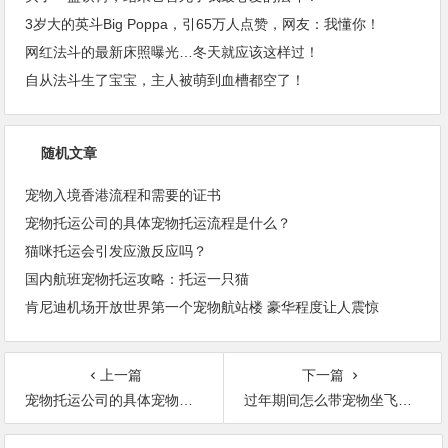
3岁大的英斗Big Poppa，引65万人点赞，网友：我懂你！
网红法斗的最新床照曝光…冬天就应该这样过！
自从法斗生了宝宝，主人被萌到血槽都空了！
随机文章
宠物入境香港流程和需要的证书
宠物托运公司的具体宠物托运流程是什么？
猫咪托运会引发应激反应吗？
国内航班宠物托运攻略：托运一只猫
肯尼迪机场开放世界第一个宠物航站楼 豪华程度让人震惊
上一篇
下一篇
宠物托运公司的具体宠物托运流程是什么？
过年期间怎么带宠物坐飞机回家？