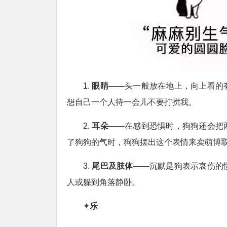
1.
眼睛
——头一般放在地上，向上看的
想自己一个人待一会儿不要打扰我。
2.
耳朵
——在感到恐惧时，狗狗还会把
了狗狗的气时，狗狗摆出这个表情来卖萌博
3.
尾巴及肢体
——沉默是狗表示哀伤的
人或躲到角落静卧。
✦
乐