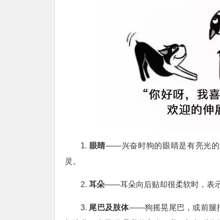
1.
眼睛
——兴奋时狗的眼睛是有亮光的
灵。
2.
耳朵
——耳朵向后贴却很柔软时，表
3.
尾巴及肢体
——狗摇晃尾巴，或前腿