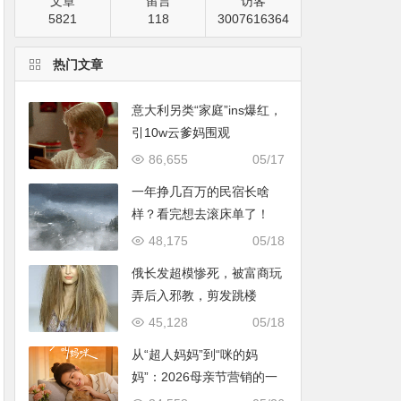
文章
留言
访客
5821
118
3007616364
热门文章
意大利另类“家庭”ins爆红，
引10w云爹妈围观
86,655
05/17
一年挣几百万的民宿长啥
样？看完想去滚床单了！
48,175
05/18
俄长发超模惨死，被富商玩
弄后入邪教，剪发跳楼
45,128
05/18
从“超人妈妈”到“咪的妈
妈”：2026母亲节营销的一
次温情破题