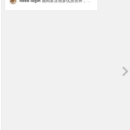
need login
鹿肉富含很多优质营养，磷虾油对毛发改善也很明显，都乐时太懂铲屎官想要什么了