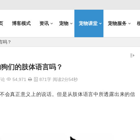
页
博客模式
资讯
宠物
宠物课堂
宠物服务
言吗？
狗狗们的肢体语言吗？
评论
54,971
871字
阅读2分54秒
不会真正意义上的说话。但是从肢体语言中所透露出来的信