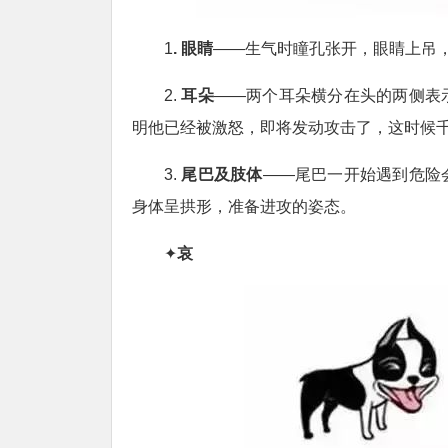
1
. 眼睛
——生气时瞳孔张开，眼睛上吊
2.
耳朵
——两个耳朵横分在头的两侧表
明他已经被激怒，即将发动攻击了，这时候
3.
尾巴及肢体
——尾巴一开始遇到危险
身体呈拱形，准备进攻的姿态。
✦
哀