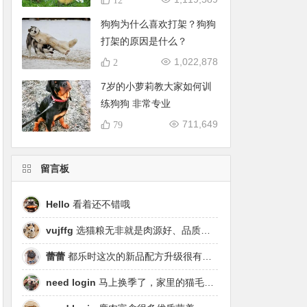
狗狗为什么喜欢打架？狗狗
打架的原因是什么？
1,022,878
2
7岁的小萝莉教大家如何训
练狗狗 非常专业
711,649
79
留言板
Hello
看着还不错哦
vujffg
选猫粮无非就是肉源好、品质好、工艺好，都乐时磷虾鹿肉烘焙粮真的可以闭眼冲了！
蕾蕾
都乐时这次的新品配方升级很有针对性，从原料溯源到营养配比都踩中了当下高端市场的需求点，期待后续的区域代理政策。
need login
马上换季了，家里的猫毛又要多起来了……太需要像都乐时这种28天就能改善毛发的产品！