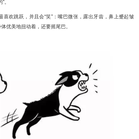
”。
最喜欢跳跃，并且会“笑”：嘴巴微张，露出牙齿，鼻上蹙起皱
身体优美地扭动着，还要摇尾巴。