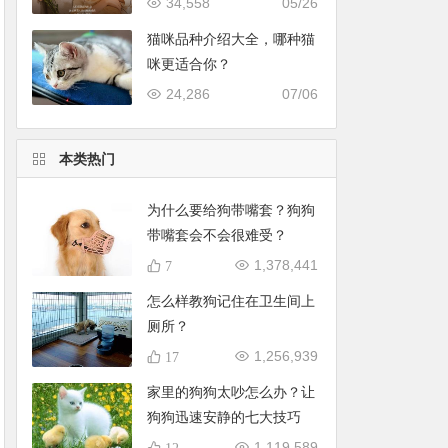
34,558
05/26
猫咪品种介绍大全，哪种猫
咪更适合你？
24,286
07/06
本类热门
为什么要给狗带嘴套？狗狗
带嘴套会不会很难受？
1,378,441
7
怎么样教狗记住在卫生间上
厕所？
1,256,939
17
家里的狗狗太吵怎么办？让
狗狗迅速安静的七大技巧
1,119,589
12