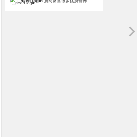
need login
鹿肉富含很多优质营养，磷虾油对毛发改善也很明显，都乐时太懂铲屎官想要什么了