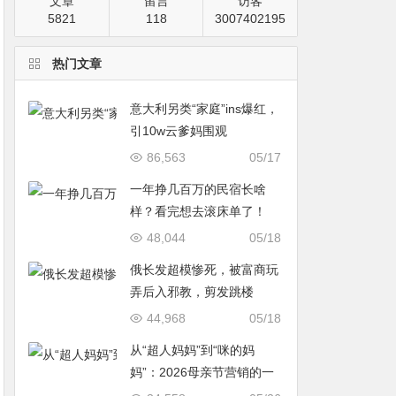
文章
留言
访客
5821
118
3007402195
热门文章
意大利另类“家庭”ins爆红，
引10w云爹妈围观
86,563
05/17
一年挣几百万的民宿长啥
样？看完想去滚床单了！
48,044
05/18
俄长发超模惨死，被富商玩
弄后入邪教，剪发跳楼
44,968
05/18
从“超人妈妈”到“咪的妈
妈”：2026母亲节营销的一
次温情破题