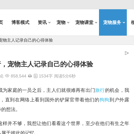
页
博客模式
资讯
宠物
宠物课堂
宠物服务
宠物主人记录自己的心得体验
行，宠物主人记录自己的心得体验
论
858,544
1534字
阅读5分6秒
成为家庭的一员之后，主人们就很难再有出门
旅行
的机会，我
们，直到在网络上看到国外的铲屎官带着他们的
狗狗
到户外露
步的想法。
这样并不够，我想让他们看看这个世界，至少在他们有生之年
多属于彼此的记忆。