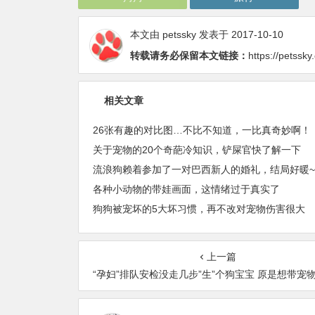
本文由
petssky
发表于 2017-10-10
转载请务必保留本文链接：
https://petssk
相关文章
26张有趣的对比图…不比不知道，一比真奇妙啊！
关于宠物的20个奇葩冷知识，铲屎官快了解一下
流浪狗赖着参加了一对巴西新人的婚礼，结局好暖~
各种小动物的带娃画面，这情绪过于真实了
狗狗被宠坏的5大坏习惯，再不改对宠物伤害很大
上一篇
“孕妇”排队安检没走几步”生”个狗宝宝 原是想带宠物坐