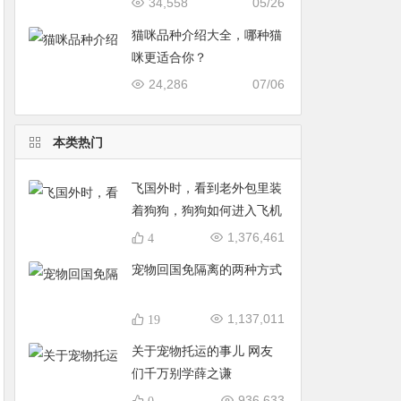
34,558
05/26
猫咪品种介绍大全，哪种猫
咪更适合你？
24,286
07/06
本类热门
飞国外时，看到老外包里装
着狗狗，狗狗如何进入飞机
客舱？
1,376,461
4
宠物回国免隔离的两种方式
1,137,011
19
关于宠物托运的事儿 网友
们千万别学薛之谦
936,633
0