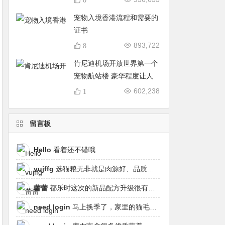
宠物入境香港流程和需要的
证书
893,722
8
肯尼迪机场开放世界第一个
宠物航站楼 豪华程度让人
震惊
602,238
1
留言板
Hello
看着还不错哦
vujffg
选猫粮无非就是肉源好、品质好、工艺好，都乐时磷虾鹿肉烘焙粮真的可以闭眼冲了！
蕾蕾
都乐时这次的新品配方升级很有针对性，从原料溯源到营养配比都踩中了当下高端市场的需求点，期待后续的区域代理政策。
need login
马上换季了，家里的猫毛又要多起来了……太需要像都乐时这种28天就能改善毛发的产品！