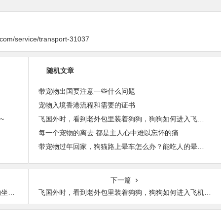
y.com/service/transport-31037
随机文章
带宠物出国要注意一些什么问题
宠物入境香港流程和需要的证书
~
飞国外时，看到老外包里装着狗狗，狗狗如何进入飞机客舱？
每一个宠物的离去 都是主人心中难以忘怀的痛
带宠物过年回家，狗猫路上晕车怎么办？能吃人的晕车药吗？
下一篇
高铁
飞国外时，看到老外包里装着狗狗，狗狗如何进入飞机客舱？