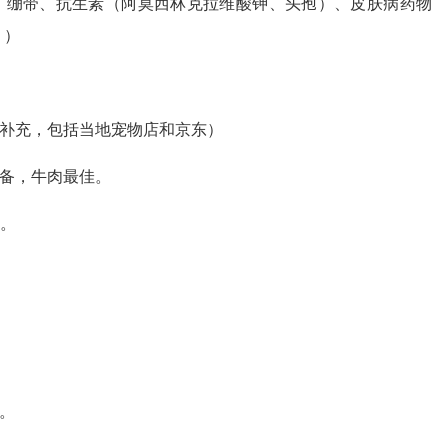
、绷带、抗生素（阿莫西林克拉维酸钾、头孢）、皮肤病药物
、）
可补充，包括当地宠物店和京东）
准备，牛肉最佳。
充。
。
。