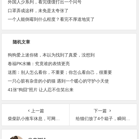
外国人少系列，看完缓缓打出一个问号
口罩弄成这样，未免是太夸张了
一个人能倒霉到什么程度？看完不厚道地笑了
随机文章
狗狗爱上迷你猪，本以为找到了真爱，没想到
卷福PK水獭：究竟谁的表情更亮
送图：别人怎么看你，不重要；你怎么看自己，很重要
一只心脏有杂音的小奶猫 遇到一个暖心的守护小天使
41张“狗囧”照片 让人忍不住笑出来
上一篇
下一篇
柴柴趴小推车休息，可网友：这“蜜桃臀”是我们能看的？
给猫们放了4个箱子，瞬间就整齐划一，太搞笑