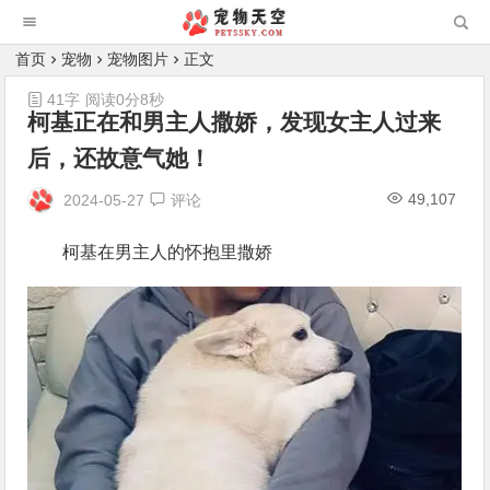
首页
宠物
宠物图片
正文
41字
阅读0分8秒
柯基正在和男主人撒娇，发现女主人过来
后，还故意气她！
49,107
2024-05-27
评论
柯基在男主人的怀抱里撒娇