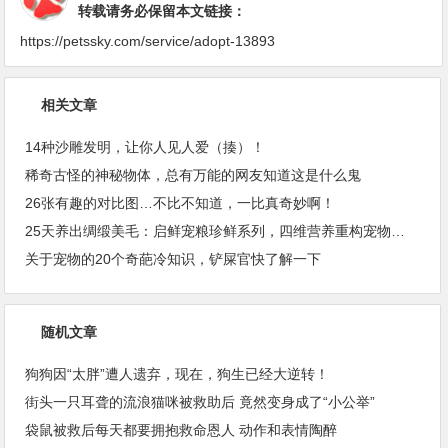
转载请务必保留本文链接：
https://petssky.com/service/adopt-13893
相关文章
14种沙雕发明，让你人见人爱（揍）！
稀奇古怪的神秘物体，总有万能的网友知道这是什么鬼
26张有趣的对比图…不比不知道，一比真奇妙啊！
25天养出绸缎美毛：启鲜宠粮珍鲜系列，四维营养重构宠物皮毛健康
关于宠物的20个奇葩冷知识，铲屎官快了解一下
随机文章
狗狗因“太胖”遭人遗弃，现在，狗生已经大逆转！
街头一只耳聋的流浪猫咪被救助后 竟然变身成了“小公举”
袋鼠被救后每天都要拥抱救命恩人 动作和表情陶醉