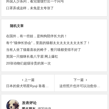
外国人少系列，看完缓缓打出一个问号
口罩弄成这样，未免是太夸张了
随机文章
在国外，有一些娃，是狗狗陪伴长大的！
有个“猫伸长协会”，里面的猫都太太太太太太太太长了！
当有人坐了猫最喜欢的椅子，整只喵都变得不好了
英国一只猫咪长着八字眉 网上爆红
20张动物们超级珍贵的第一次
上一篇
下一篇
日本的柴犬明星Ryuji 靠着搞笑而可爱的表情成为网红
这些照片也许可以治愈你的心灵 让心情好一些（17张）
发表评论
匿名网友
填写信息