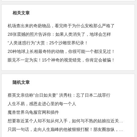
相关文章
机场查出来的奇葩物品，看完终于为什么安检那么严格了
28张震撼的照片告诉你：如果人类消失了，地球会怎样
“人类迷惑行为”大赏：25个沙雕世界纪录！
20种地球上长相最奇特的动物，你很可能一个都没见过！
眼见不一定为实！15个神奇的视觉错觉，你肯定会被骗！
随机文章
蔡英文亲信称“台日如夫妻” 洪秀柱：忘了日本二战罪行
人生不易，感恩走进心里的每一个人
魔兽世界乌龟服官网和插件
想要靠近某个人却不知从何入手，如何与不熟的姑娘拉近关系？
只因一句话，走向人生巅峰的他被狠狠打醒！朋友圈放纵，是有代价的