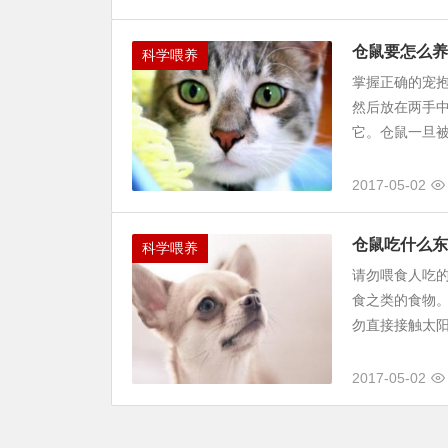
仓鼠要怎么养
科学喂养
掌握正确的宠
然后放在两手
它。仓鼠一旦被
2017-05-02
仓鼠吃什么东
科学喂养
请勿喂食人吃
食之类的食物
勿直接接触太阳
2017-05-02