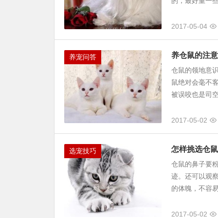
的，最好重一些
2017-05-04
养仓鼠的注意
养宠问答
仓鼠的领地意
鼠绝对会毫不
被误咬也是司空
2017-05-02
怎样挑选仓鼠
选宠技巧
仓鼠的鼻子要
迹。还可以观
的体魄，不容
2017-05-02