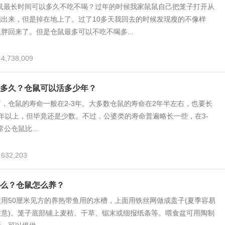
仓鼠最长时间可以多久不吃不喝？过年的时候我家鼠鼠自己把笼子打开从
出来，但是掉在地上了。过了10多天我回去的时候发现瘦的不像样
胖回来了。但是仓鼠最多可以不吃不喝多...
4,738,009
多久？仓鼠可以活多少年？
，仓鼠的寿命一般在2-3年。大多数仓鼠的寿命在2年半左右，也要长
年以上，但毕竟还是少数。不过，公婆类的寿命普遍略长一些，在3-
常公仓鼠比...
632,203
么？仓鼠怎么养？
用50厘米见方的养热带鱼用的水槽，上面用铁丝网做成盖子(夏季容易
注意)。笼子底部铺上麦秸、干草、锯末或细报纸条等。喂食盆可用陶制