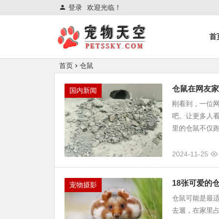
登录
欢迎光临！
首
首页
仓鼠
仓鼠在网友家
国内新闻
刚看到，一位
吧。让更多人
里的仓鼠不仅跑
2024-11-25
18张可爱的
宠物摄影
仓鼠可能是最
去遛，在家里