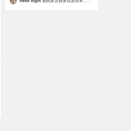
need login
鹿肉富含很多优质营养，磷虾油对毛发改善也很明显，都乐时太懂铲屎官想要什么了