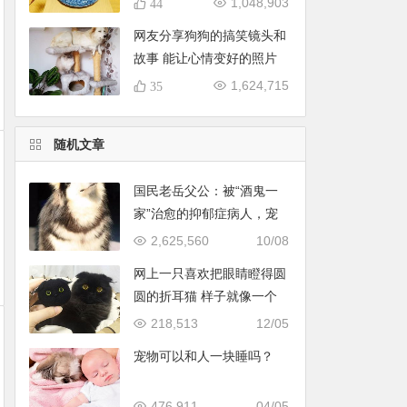
1,048,903
44
网友分享狗狗的搞笑镜头和
故事 能让心情变好的照片
（57张）
1,624,715
35
随机文章
国民老岳父公：被“酒鬼一
家”治愈的抑郁症病人，宠
物文化的推进者
2,625,560
10/08
网上一只喜欢把眼睛瞪得圆
圆的折耳猫 样子就像一个
玩具
218,513
12/05
宠物可以和人一块睡吗？
476,911
04/05