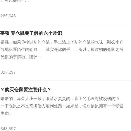
。可以提供一...
285,648
事项 养仓鼠要了解的六个常识
识很强，如果你摸过别的仓鼠，手上沾上了别的仓鼠的气味，那么小仓
客气地驱逐陌生的仓鼠——其实是你的手——所以，摸过别的仓鼠之后
见惯的事情啦。建议...
327,297
？购买仓鼠要注意什么？
粉嫩嫩的，耳朵大小一致，眼睛水灵灵的，背上的毛没有被咬伤的痕
察一下仓鼠是不是充满活力地到处跑，如果是，说明鼠鼠拥有一个强健
易生病。
348,597