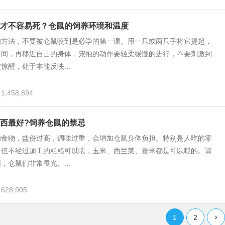
才不容易死？仓鼠的饲养环境和温度
抱方法，不要被仓鼠咬到是必学的第一课。用一只或两只手将它提起，
中间，再移近自己的身体，宠抱的动作要轻柔缓慢的进行，不要刺激到
惊醒，处于本能反映...
1,458,894
西最好?饲养仓鼠的禁忌
的食物，盐份过高，调味过重，会增加仓鼠身体负担。特别是人吃的零
。但不经过加工的粗粮可以喂，玉米、西兰菜、薏米都是可以喂的。请
，仓鼠们非常畏光、...
628,905
1
2