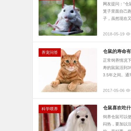
网友提问：“
笼子里面自己跑
子，虽然现在又
2018-05-19
仓鼠的寿命有
养宠问答
正常饲养情况下
寿的鼠鼠活到3
3.5年之间。通
2017-05-06
仓鼠喜欢吃什
科学喂养
饲养仓鼠可以使
闷热，要加以