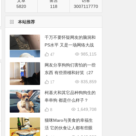
文章
留言
访客
5820
118
3007117770
本站推荐
千万不要怀疑网友的脑洞和
PS水平 又是一场网络大战
（60张）
985,115
47
网友分享狗狗们害怕的一些
东西 有些滑稽和好笑（27
张）
835,859
17
柯基犬和其它品种狗狗生的
串串狗 都是什么样子？
（28张）
1,649,708
8
猫咪Maro与美食的幸福生
活 它的伙食让人都有些眼
馋（41张）