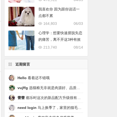
我喜欢你 因为跟你说话一
点都不累
164,803
06/03
心理学：想要快速摆脱失恋
的痛苦，离不开这3种有效
的“方式”
213,740
08/14
近期留言
Hello
看着还不错哦
vujffg
选猫粮无非就是肉源好、品质好、工艺好，都乐时磷虾鹿肉烘焙粮真的可以闭眼冲了！
蕾蕾
都乐时这次的新品配方升级很有针对性，从原料溯源到营养配比都踩中了当下高端市场的需求点，期待后续的区域代理政策。
need login
马上换季了，家里的猫毛又要多起来了……太需要像都乐时这种28天就能改善毛发的产品！