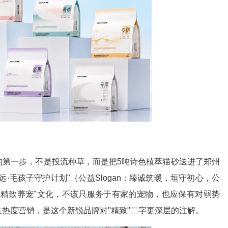
的第一步，不是投流种草，而是把5吨诗色植萃猫砂送进了郑州
·毛孩子守护计划"（公益Slogan：臻诚筑暖，垣守初心，公
"精致养宠"文化，不该只服务于有家的宠物，也应保有对弱势
热度营销，是这个新锐品牌对"精致"二字更深层的注解。