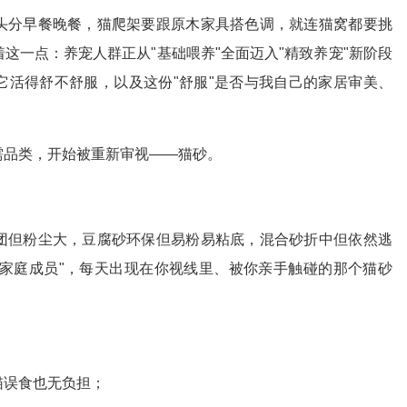
头分早餐晚餐，猫爬架要跟原木家具搭色调，就连猫窝都要挑
这一点：养宠人群正从"基础喂养"全面迈入"精致养宠"新阶段
它活得舒不舒服，以及这份"舒服"是否与我自己的家居审美、
需品类，开始被重新审视——猫砂。
团但粉尘大，豆腐砂环保但易粉易粘底，混合砂折中但依然逃
"家庭成员"，每天出现在你视线里、被你亲手触碰的那个猫砂
？
猫误食也无负担；