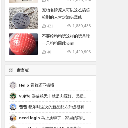
宠物名牌原来可以这么搞笑
捡到的人肯定满头黑线
1,880,438
421
不要给狗狗玩这样的玩具球
一只狗狗因此丧命
1,420,903
40
留言板
Hello
看着还不错哦
vujffg
选猫粮无非就是肉源好、品质好、工艺好，都乐时磷虾鹿肉烘焙粮真的可以闭眼冲了！
蕾蕾
都乐时这次的新品配方升级很有针对性，从原料溯源到营养配比都踩中了当下高端市场的需求点，期待后续的区域代理政策。
need login
马上换季了，家里的猫毛又要多起来了……太需要像都乐时这种28天就能改善毛发的产品！