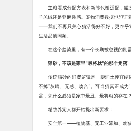
主粮看成分配方表和新陈代谢适配，罐
羊羔绒还是亚麻质感。宠物消费数据也印证着
——我们不再只关心猫活得好不好，更在乎
生活品质同频。
在这个趋势里，有一个长期被忽视的刚
猫砂，不该是家里"最将就"的那个角落
传统猫砂的消费逻辑是：膨润土便宜结
不掉"灰暗、无感、凑合"。可当猫真正成为
盆，凭什么必须是家中最丑、最将就的存在
精致养宠人群开始提出新要求：
安全第一——植物基、无工业添加、幼