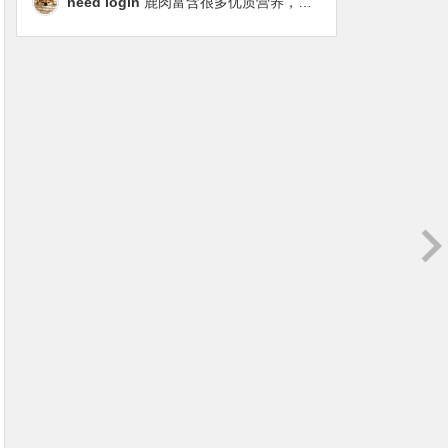
need login
鹿肉富含很多优质营养，磷虾油对毛发改善也很明显，都乐时太懂铲屎官想要什么了