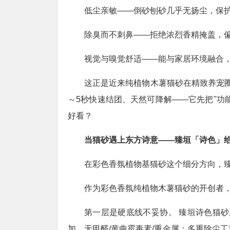
低尘亲敏——倒砂刨砂几乎无扬尘，保
除臭而不刺鼻——拒绝浓烈香精掩盖，
视觉与嗅觉舒适——能与家居环境融合
这正是近来纯植物木薯猫砂在精致养宠
～5秒快速结团、天然可降解——它先把"功
好看？
当猫砂遇上东方诗意——臻垣「诗色」
在彩色香氛植物基猫砂这个细分方向，
作为彩色香氛纯植物木薯猫砂的开创者，
第一层是硬底线不妥协。 臻垣诗色猫砂
加、无甲醛/黄曲霉毒素/重金属；多重除尘