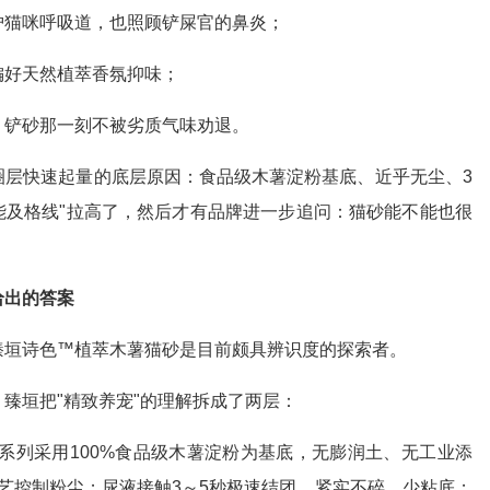
护猫咪呼吸道，也照顾铲屎官的鼻炎；
偏好天然植萃香氛抑味；
，铲砂那一刻不被劣质气味劝退。
圈层快速起量的底层原因：食品级木薯淀粉基底、近乎无尘、3
能及格线"拉高了，然后才有品牌进一步追问：猫砂能不能也很
给出的答案
臻垣诗色™植萃木薯猫砂是目前颇具辨识度的探索者。
臻垣把"精致养宠"的理解拆成了两层：
系列采用100%食品级木薯淀粉为基底，无膨润土、无工业添
工艺控制粉尘；尿液接触3～5秒极速结团、紧实不碎、少粘底；