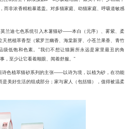
分，而非浓香精粗暴遮盖。对多猫家庭、幼猫家庭、呼吸道敏感
将莫兰迪七色系统引入木薯猫砂——本白（元序）、雾紫、柔
立天然植萃香型（紫罗兰幽香、海棠新芽、小苍兰果香、青竹
品级低饱和色素。"我们不想让猫厕所永远是家里最丑的角
琐事，至少让它看着顺眼、闻着舒服。"
臻垣诗色植萃猫砂系列的主张——以诗为境，以植为砂，在功能
而是美好生活的组成部分；家与家人（包括猫），值得被温柔