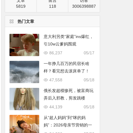
文章
留言
访客
5819
118
3006398887
热门文章
意大利另类“家庭”ins爆红，
引10w云爹妈围观
86,237
05/17
一年挣几百万的民宿长啥
样？看完想去滚床单了！
47,558
05/18
俄长发超模惨死，被富商玩
弄后入邪教，剪发跳楼
44,139
05/18
从“超人妈妈”到“咪的妈
妈”：2026母亲节营销的一
次温情破题