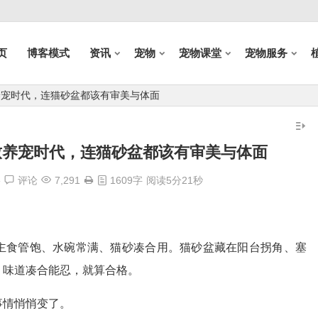
页
博客模式
资讯
宠物
宠物课堂
宠物服务
致养宠时代，连猫砂盆都该有审美与体面
精致养宠时代，连猫砂盆都该有审美与体面
络
评论
7,291
1609字
阅读5分21秒
主食管饱、水碗常满、猫砂凑合用。猫砂盆藏在阳台拐角、塞
、味道凑合能忍，就算合格。
事情悄悄变了。