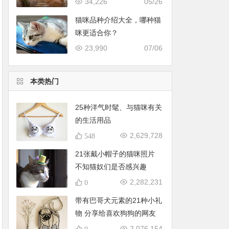
34,226
05/26
猫咪品种介绍大全，哪种猫
咪更适合你？
23,990
07/06
本类热门
25种洋气时髦、与猫咪有关
的生活用品
2,629,728
548
21张戴小帽子的猫咪照片
不知猫奴们是否感兴趣
2,282,231
0
带有巴哥犬元素的21种小礼
物 分享给喜欢狗狗的网友
2,076,154
0