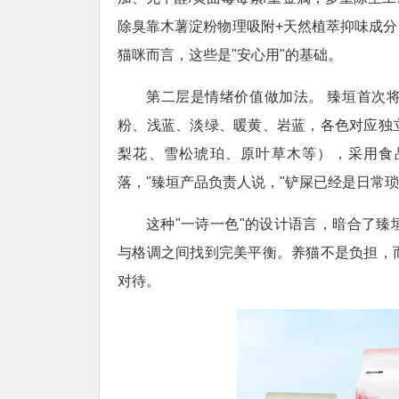
除臭靠木薯淀粉物理吸附+天然植萃抑味成
猫咪而言，这些是"安心用"的基础。
第二层是情绪价值做加法。 臻垣首次
粉、浅蓝、淡绿、暖黄、岩蓝，各色对应独
梨花、雪松琥珀、原叶草木等），采用食
落，"臻垣产品负责人说，"铲屎已经是日常
这种"一诗一色"的设计语言，暗合了
与格调之间找到完美平衡。养猫不是负担，
对待。