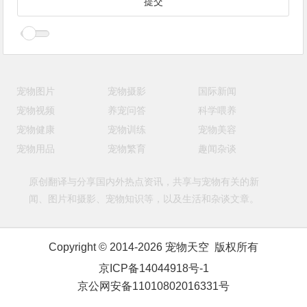
宠物图片
宠物摄影
国际新闻
宠物视频
养宠问答
科学喂养
宠物健康
宠物训练
宠物美容
宠物用品
宠物繁育
趣闻杂谈
原创翻译与分享国内外热点资讯，共享与宠物有关的新
闻、图片和摄影、宠物知识等，以及生活和杂谈文章。
Copyright © 2014-2026 宠物天空 版权所有
京ICP备14044918号-1
京公网安备11010802016331号