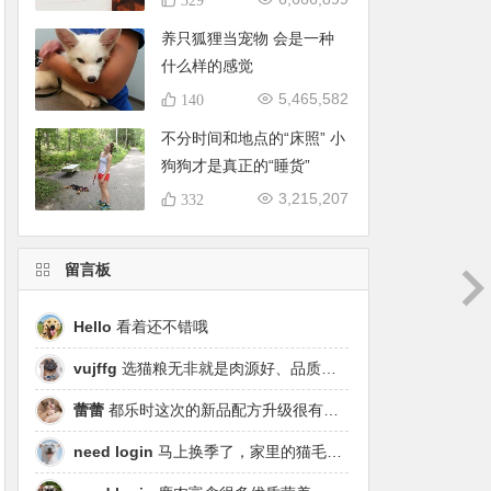
养只狐狸当宠物 会是一种
什么样的感觉
5,465,582
140
不分时间和地点的“床照” 小
狗狗才是真正的“睡货”
3,215,207
332
留言板
Hello
看着还不错哦
vujffg
选猫粮无非就是肉源好、品质好、工艺好，都乐时磷虾鹿肉烘焙粮真的可以闭眼冲了！
蕾蕾
都乐时这次的新品配方升级很有针对性，从原料溯源到营养配比都踩中了当下高端市场的需求点，期待后续的区域代理政策。
need login
马上换季了，家里的猫毛又要多起来了……太需要像都乐时这种28天就能改善毛发的产品！