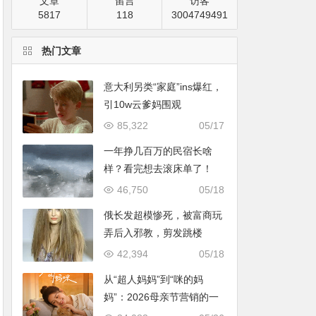
文章
留言
访客
5817
118
3004749491
热门文章
意大利另类“家庭”ins爆红，
引10w云爹妈围观
85,322
05/17
一年挣几百万的民宿长啥
样？看完想去滚床单了！
46,750
05/18
俄长发超模惨死，被富商玩
弄后入邪教，剪发跳楼
42,394
05/18
从“超人妈妈”到“咪的妈
妈”：2026母亲节营销的一
次温情破题