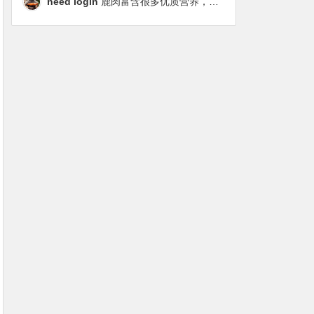
need login
鹿肉富含很多优质营养，磷虾油对毛发改善也很明显，都乐时太懂铲屎官想要什么了