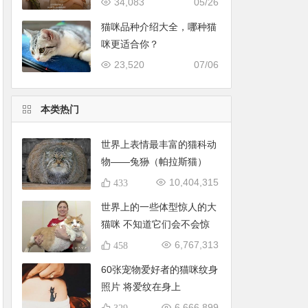
34,083
05/26
猫咪品种介绍大全，哪种猫
咪更适合你？
23,520
07/06
本类热门
世界上表情最丰富的猫科动
物——兔狲（帕拉斯猫）
10,404,315
433
世界上的一些体型惊人的大
猫咪 不知道它们会不会惊
到你
6,767,313
458
60张宠物爱好者的猫咪纹身
照片 将爱纹在身上
6,666,899
329