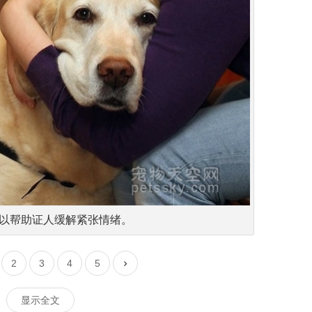
可以帮助证人缓解紧张情绪。
2
3
4
5
显示全文