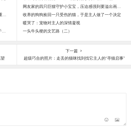
网友家的四只巨猫守护小宝宝，压迫感强到要溢出画面了！
25天养出绸缎美毛：启鲜宠粮珍鲜系列，四维营养重构宠物皮毛健康
收养的狗狗捡回一只受伤的猫，于是主人做了一个决定
暖哭了：宠物对主人的深情凝视
跑丢的橘猫惊喜回归，主人却发现蛋蛋没了：邻居干的好事
一头牛头梗的文艺路（二）
下一篇
愿望
超级巧合的照片：走丢的猫咪找到找它主人的“寻猫启事”