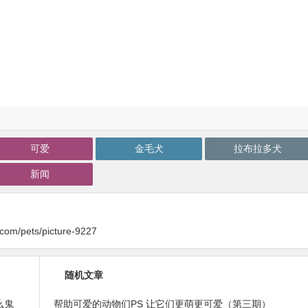
可爱
金毛犬
拉布拉多犬
新闻
y.com/pets/picture-9227
随机文章
么鬼
帮助可爱的动物们PS 让它们更萌更可爱（第三期）