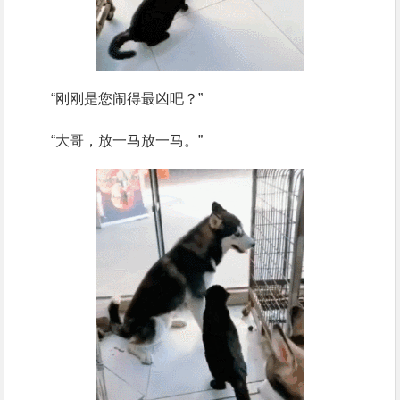
“刚刚是您闹得最凶吧？”
“大哥，放一马放一马。”