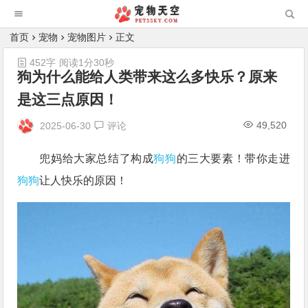
首页
宠物
宠物图片
正文
452字
阅读1分30秒
狗为什么能给人类带来这么多快乐？原来
是这三点原因！
49,520
2025-06-30
评论
兜妈给大家总结了构成
狗狗
的三大要素！带你走进
狗狗
让人快乐的原因！