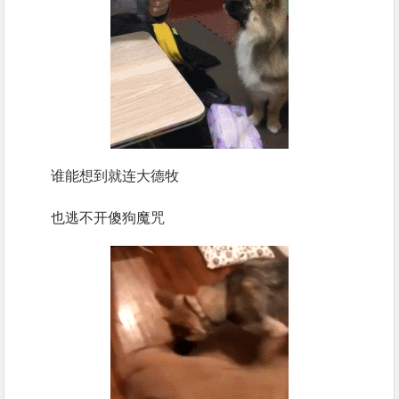
谁能想到就连大德牧
也逃不开傻狗魔咒