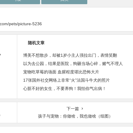
y.com/pets/picture-5236
随机文章
？
博美不想散步，却被1岁小主人强拉出门，表情笑翻
以为去公园，结果是医院，狗砸当场心碎，赌气不理人
宠物吃草莓的场面 血腥程度堪比恐怖大片
17张国外社交网络上非常“火”法国斗牛犬的照片
心脏不好的女生，不要养狗！我怕你气出病！
下一篇
情
孩子与宠物：你做啥，我也做啥（组图）