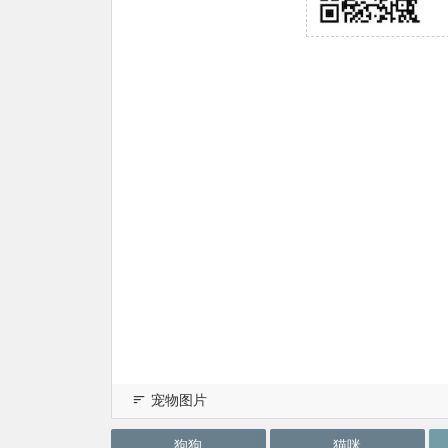
宠物图片
狗狗
猫咪