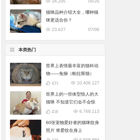
34,205
05/26
猫咪品种介绍大全，哪种猫
咪更适合你？
23,627
07/06
本类热门
世界上表情最丰富的猫科动
物——兔狲（帕拉斯猫）
10,406,127
433
世界上的一些体型惊人的大
猫咪 不知道它们会不会惊
到你
6,768,113
458
60张宠物爱好者的猫咪纹身
照片 将爱纹在身上
6,669,994
329