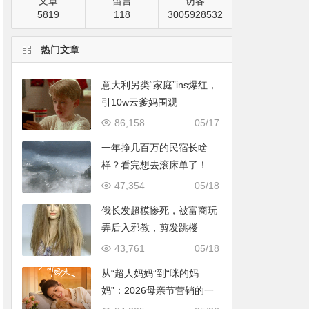
文章
留言
访客
5819
118
3005928532
热门文章
意大利另类“家庭”ins爆红，
引10w云爹妈围观
86,158
05/17
一年挣几百万的民宿长啥
样？看完想去滚床单了！
47,354
05/18
俄长发超模惨死，被富商玩
弄后入邪教，剪发跳楼
43,761
05/18
从“超人妈妈”到“咪的妈
妈”：2026母亲节营销的一
次温情破题