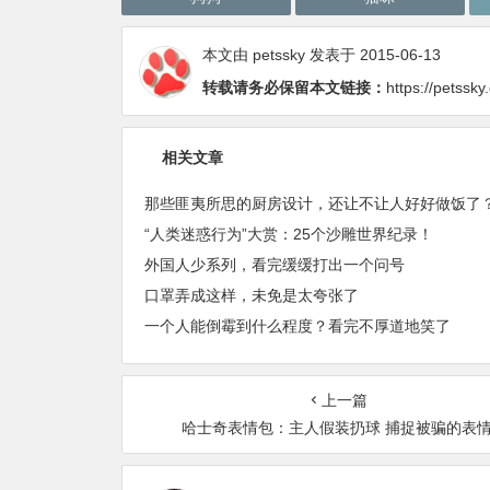
本文由
petssky
发表于 2015-06-13
转载请务必保留本文链接：
https://petssk
相关文章
那些匪夷所思的厨房设计，还让不让人好好做饭了
“人类迷惑行为”大赏：25个沙雕世界纪录！
外国人少系列，看完缓缓打出一个问号
口罩弄成这样，未免是太夸张了
一个人能倒霉到什么程度？看完不厚道地笑了
上一篇
哈士奇表情包：主人假装扔球 捕捉被骗的表