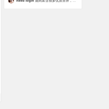
need login
鹿肉富含很多优质营养，磷虾油对毛发改善也很明显，都乐时太懂铲屎官想要什么了