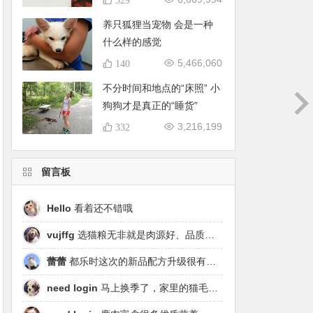
养只狐狸当宠物 会是一种
什么样的感觉
5,466,060
140
不分时间和地点的“床照” 小
狗狗才是真正的“睡货”
3,216,199
332
留言板
Hello
看着还不错哦
vujffg
选猫粮无非就是肉源好、品质好、工艺好，都乐时磷虾鹿肉烘焙粮真的可以闭眼冲了！
蕾蕾
都乐时这次的新品配方升级很有针对性，从原料溯源到营养配比都踩中了当下高端市场的需求点，期待后续的区域代理政策。
need login
马上换季了，家里的猫毛又要多起来了……太需要像都乐时这种28天就能改善毛发的产品！