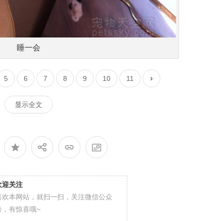
睡一会
5
6
7
8
9
10
11
显示全文
欢迎关注
喜欢本网站，就扫一扫，关注微信公众
号，有惊喜哦~