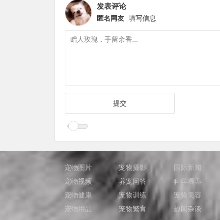
发表评论
匿名网友
填写信息
宠物图片
宠物摄影
国际新闻
宠物视频
养宠问答
科学喂养
宠物健康
宠物训练
宠物美容
宠物用品
宠物繁育
趣闻杂谈