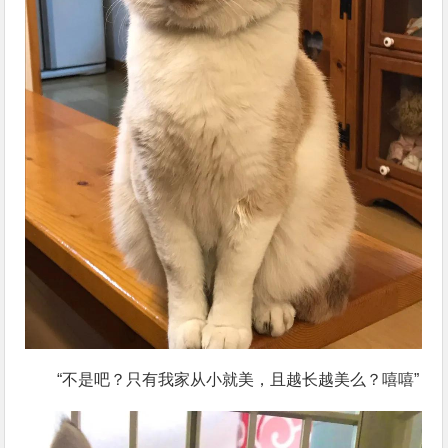
“不是吧？只有我家从小就美，且越长越美么？嘻嘻”