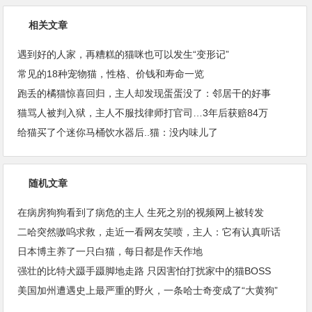
相关文章
遇到好的人家，再糟糕的猫咪也可以发生“变形记”
常见的18种宠物猫，性格、价钱和寿命一览
跑丢的橘猫惊喜回归，主人却发现蛋蛋没了：邻居干的好事
猫骂人被判入狱，主人不服找律师打官司…3年后获赔84万
给猫买了个迷你马桶饮水器后..猫：没内味儿了
随机文章
在病房狗狗看到了病危的主人 生死之别的视频网上被转发
二哈突然嗷呜求救，走近一看网友笑喷，主人：它有认真听话
日本博主养了一只白猫，每日都是作天作地
强壮的比特犬蹑手蹑脚地走路 只因害怕打扰家中的猫BOSS
美国加州遭遇史上最严重的野火，一条哈士奇变成了“大黄狗”