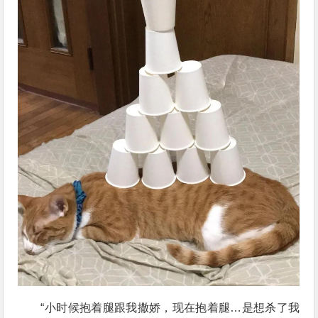
“小时候抱着腿跟我撒娇，现在抱着腿…是想杀了我