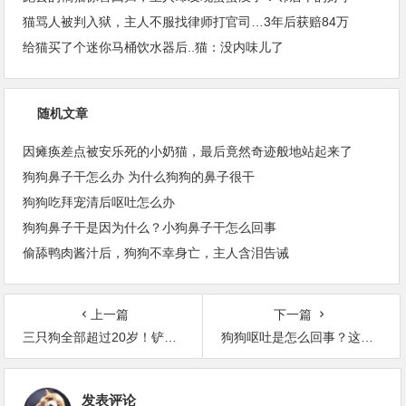
猫骂人被判入狱，主人不服找律师打官司…3年后获赔84万
给猫买了个迷你马桶饮水器后..猫：没内味儿了
随机文章
因瘫痪差点被安乐死的小奶猫，最后竟然奇迹般地站起来了
狗狗鼻子干怎么办 为什么狗狗的鼻子很干
狗狗吃拜宠清后呕吐怎么办
狗狗鼻子干是因为什么？小狗鼻子干怎么回事
偷舔鸭肉酱汁后，狗狗不幸身亡，主人含泪告诫
上一篇
下一篇
三只狗全部超过20岁！铲屎官公布了自己的养狗秘籍
狗狗呕吐是怎么回事？这种情况一定要重视起来了
发表评论