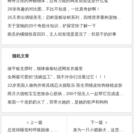
稀奇古怪的神秘物体，总有万能的网友知道这是什么鬼
26张有趣的对比图…不比不知道，一比真奇妙啊！
25天养出绸缎美毛：启鲜宠粮珍鲜系列，四维营养重构宠物皮毛健康
关于宠物的20个奇葩冷知识，铲屎官快了解一下
跑丢的橘猫惊喜回归，主人却发现蛋蛋没了：邻居干的好事
随机文章
做平板支撑时，猫咪偷偷钻进网友衣服里
全网最可爱的“洗碗监工”，我不许你们没看过它！！！
22岁美国人偷狗并将其残忍火烧取乐 医生用猪皮给狗移植皮肤
两月大德牧宝宝患致命心脏病，200个陌生人一起帮它完成遗愿！
泰国一个老奶奶火了，而带火她的，是她的歌声和狗狗
上一篇
下一篇
总觉得睡觉时呼吸困难，床边装了个摄像头才发现罪魁祸首
身为一只小腊肠犬，这货却被誉为“袋鼠杀手”