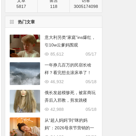
文章
留言
访客
5817
118
3005174098
热门文章
意大利另类“家庭”ins爆红，
引10w云爹妈围观
85,612
05/17
一年挣几百万的民宿长啥
样？看完想去滚床单了！
46,932
05/18
俄长发超模惨死，被富商玩
弄后入邪教，剪发跳楼
42,988
05/18
从“超人妈妈”到“咪的妈
妈”：2026母亲节营销的一
次温情破题