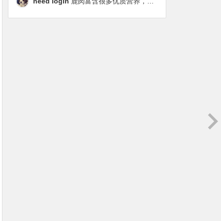
need login
鹿肉富含很多优质营养，磷虾油对毛发改善也很明显，都乐时太懂铲屎官想要什么了