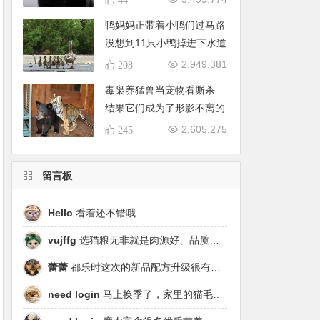
鸭妈妈正带着小鸭们过马路
没想到11只小鸭掉进下水道
2,949,381
208
毒枭养猛兽当宠物看厮杀
结果它们成为了形影不离的
好朋友
2,605,275
245
留言板
Hello
看着还不错哦
vujffg
选猫粮无非就是肉源好、品质好、工艺好，都乐时磷虾鹿肉烘焙粮真的可以闭眼冲了！
蕾蕾
都乐时这次的新品配方升级很有针对性，从原料溯源到营养配比都踩中了当下高端市场的需求点，期待后续的区域代理政策。
need login
马上换季了，家里的猫毛又要多起来了……太需要像都乐时这种28天就能改善毛发的产品！