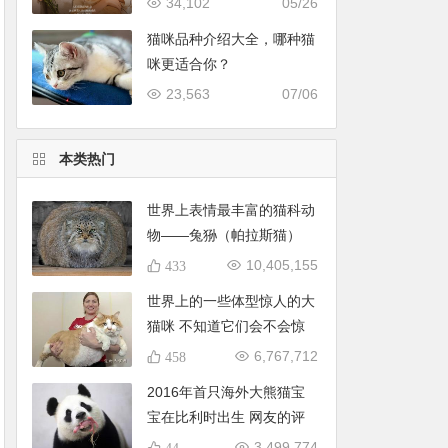
34,102
05/26
猫咪品种介绍大全，哪种猫
咪更适合你？
23,563
07/06
本类热门
世界上表情最丰富的猫科动
物——兔狲（帕拉斯猫）
10,405,155
433
世界上的一些体型惊人的大
猫咪 不知道它们会不会惊
到你
6,767,712
458
2016年首只海外大熊猫宝
宝在比利时出生 网友的评
论亮了
3,499,774
44