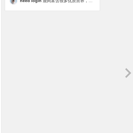
need login
鹿肉富含很多优质营养，磷虾油对毛发改善也很明显，都乐时太懂铲屎官想要什么了