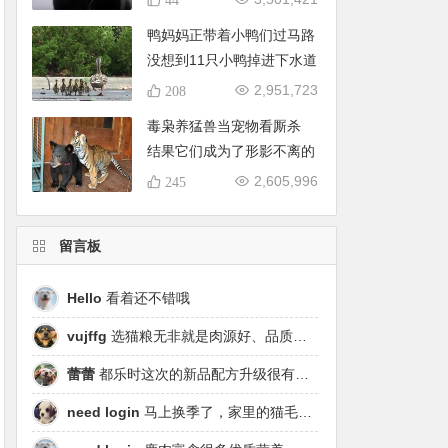
鸭妈妈正带着小鸭们过马路
没想到11只小鸭掉进下水道
2,951,723
208
毒枭养猛兽当宠物看厮杀
结果它们成为了形影不离的
好朋友
2,605,996
245
留言板
Hello
看着还不错哦
vujffg
选猫粮无非就是肉源好、品质好、工艺好，都乐时磷虾鹿肉烘焙粮真的可以闭眼冲了！
蕾蕾
都乐时这次的新品配方升级很有针对性，从原料溯源到营养配比都踩中了当下高端市场的需求点，期待后续的区域代理政策。
need login
马上换季了，家里的猫毛又要多起来了……太需要像都乐时这种28天就能改善毛发的产品！