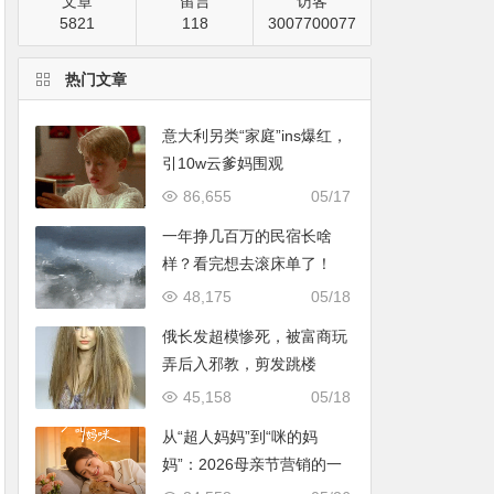
文章
留言
访客
5821
118
3007700077
热门文章
意大利另类“家庭”ins爆红，
引10w云爹妈围观
86,655
05/17
一年挣几百万的民宿长啥
样？看完想去滚床单了！
48,175
05/18
俄长发超模惨死，被富商玩
弄后入邪教，剪发跳楼
45,158
05/18
从“超人妈妈”到“咪的妈
妈”：2026母亲节营销的一
次温情破题