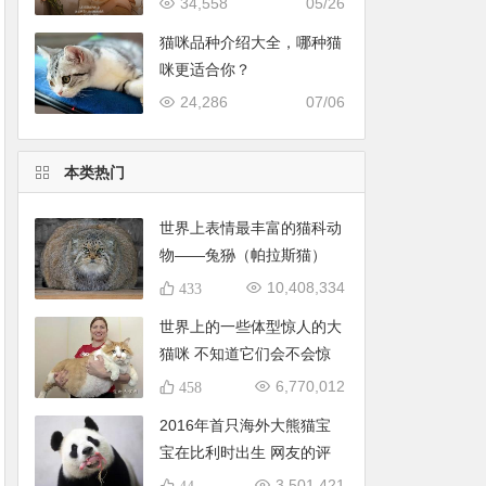
34,558
05/26
猫咪品种介绍大全，哪种猫
咪更适合你？
24,286
07/06
本类热门
世界上表情最丰富的猫科动
物——兔狲（帕拉斯猫）
10,408,334
433
世界上的一些体型惊人的大
猫咪 不知道它们会不会惊
到你
6,770,012
458
2016年首只海外大熊猫宝
宝在比利时出生 网友的评
论亮了
3,501,421
44