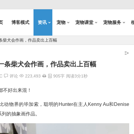
页
博客模式
资讯
宠物
宠物课堂
宠物服务
条柴犬会作画，作品卖出上百幅
一条柴犬会作画，作品卖出上百幅
C
评论
223,493
905字
阅读3分1秒
活都不好出来混！
r好比动物界的毕加索，聪明的Hunter在主人Kenny Au和Denise
系列的抽象画作品。