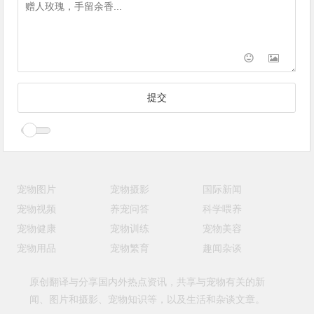
宠物图片
宠物摄影
国际新闻
宠物视频
养宠问答
科学喂养
宠物健康
宠物训练
宠物美容
宠物用品
宠物繁育
趣闻杂谈
原创翻译与分享国内外热点资讯，共享与宠物有关的新
闻、图片和摄影、宠物知识等，以及生活和杂谈文章。