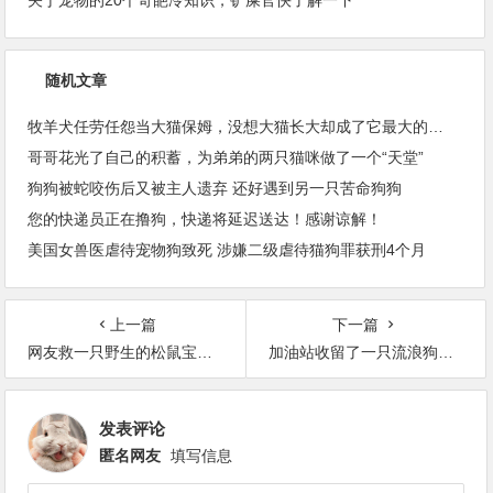
随机文章
牧羊犬任劳任怨当大猫保姆，没想大猫长大却成了它最大的靠山！
哥哥花光了自己的积蓄，为弟弟的两只猫咪做了一个“天堂”
狗狗被蛇咬伤后又被主人遗弃 还好遇到另一只苦命狗狗
您的快递员正在撸狗，快递将延迟送达！感谢谅解！
美国女兽医虐待宠物狗致死 涉嫌二级虐待猫狗罪获刑4个月
上一篇
下一篇
网友救一只野生的松鼠宝宝，它习惯与人类共同生活，不肯离开
加油站收留了一只流浪狗，两年后，它会用这样的方式报恩！
发表评论
匿名网友
填写信息