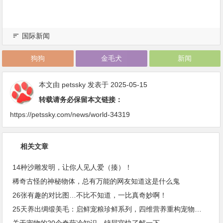
国际新闻
狗狗
金毛犬
新闻
本文由
petssky
发表于 2025-05-15
转载请务必保留本文链接：
https://petssky.com/news/world-34319
相关文章
14种沙雕发明，让你人见人爱（揍）！
稀奇古怪的神秘物体，总有万能的网友知道这是什么鬼
26张有趣的对比图…不比不知道，一比真奇妙啊！
25天养出绸缎美毛：启鲜宠粮珍鲜系列，四维营养重构宠物皮毛健康
关于宠物的20个奇葩冷知识，铲屎官快了解一下