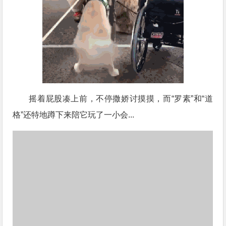
摇着屁股凑上前，不停撒娇讨摸摸，而“罗素”和“道
格”还特地蹲下来陪它玩了一小会...