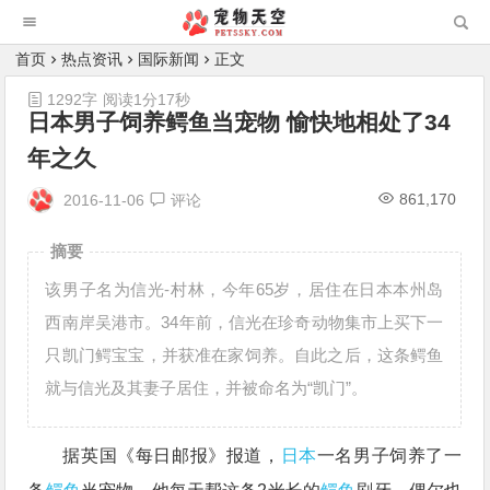
首页
热点资讯
国际新闻
正文
1292字
阅读1分17秒
日本男子饲养鳄鱼当宠物 愉快地相处了34
年之久
861,170
2016-11-06
评论
摘要
该男子名为信光-村林，今年65岁，居住在日本本州岛
西南岸吴港市。34年前，信光在珍奇动物集市上买下一
只凯门鳄宝宝，并获准在家饲养。自此之后，这条鳄鱼
就与信光及其妻子居住，并被命名为“凯门”。
据英国《每日邮报》报道，
日本
一名男子饲养了一