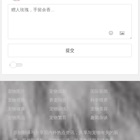
宠物图片
宠物摄影
国际新闻
宠物视频
养宠问答
科学喂养
宠物健康
宠物训练
宠物美容
宠物用品
宠物繁育
趣闻杂谈
原创翻译与分享国内外热点资讯，共享与宠物有关的新