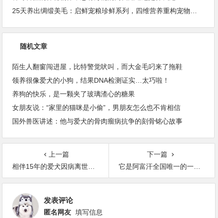
25天养出绸缎美毛：启鲜宠粮珍鲜系列，四维营养重构宠物皮毛健康
随机文章
陌生人翻窗闯进屋，比特警觉吠叫，而大金毛叼来了拖鞋
领养很像爱犬的小狗，结果DNA检测证实…太巧啦！
养狗的快乐，是一颗夹了玻璃渣心的糖果
女朋友说：“家里的猫咪是小偷”，男朋友怎么也不肯相信
国外兽医讲述：他与爱犬的骨肉瘤病抗争的刻骨铭心故事
上一篇
下一篇
相伴15年的爱犬因病离世，主人收拾它的遗物时瞬间泪崩
它是阿富汗全国唯一的一头猪 还是中国以前送的
发表评论
匿名网友
填写信息