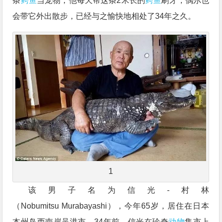
条
鳄鱼
当宠物，他每天帮这条2米长的
鳄鱼
刷牙，偶尔也
会带它外出散步，已经与之愉快地相处了34年之久。
1
该男子名为信光-村林
（Nobumitsu Murabayashi），今年65岁，居住在日本
本州岛西南岸吴港市。34年前，信光在珍奇
动物
集市上