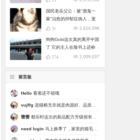
国民老岳父公：被“酒鬼一
家”治愈的抑郁症病人，宠
物文化的推进者
2,624,096
31
狗狗Gobi这次真的离开中国
了 它的主人在脸书上还称
赞中国
2,009,037
274
留言板
Hello
看着还不错哦
vujffg
选猫粮无非就是肉源好、品质好、工艺好，都乐时磷虾鹿肉烘焙粮真的可以闭眼冲了！
蕾蕾
都乐时这次的新品配方升级很有针对性，从原料溯源到营养配比都踩中了当下高端市场的需求点，期待后续的区域代理政策。
need login
马上换季了，家里的猫毛又要多起来了……太需要像都乐时这种28天就能改善毛发的产品！