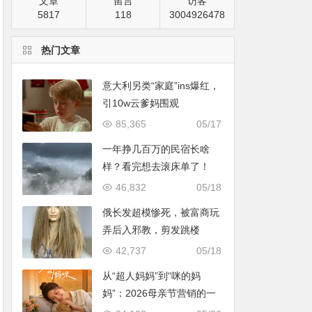
文章
留言
访客
5817
118
3004926478
热门文章
意大利另类“家庭”ins爆红，
引10w云爹妈围观
85,365
05/17
一年挣几百万的民宿长啥
样？看完想去滚床单了！
46,832
05/18
俄长发超模惨死，被富商玩
弄后入邪教，剪发跳楼
42,737
05/18
从“超人妈妈”到“咪的妈
妈”：2026母亲节营销的一
次温情破题