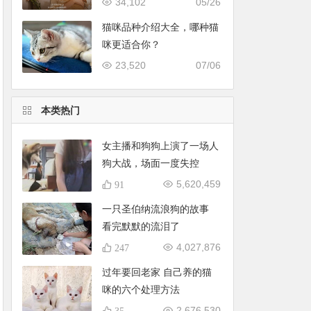
34,102
05/26
猫咪品种介绍大全，哪种猫
咪更适合你？
23,520
07/06
本类热门
女主播和狗狗上演了一场人
狗大战，场面一度失控
5,620,459
91
一只圣伯纳流浪狗的故事
看完默默的流泪了
4,027,876
247
过年要回老家 自己养的猫
咪的六个处理方法
2,676,530
35