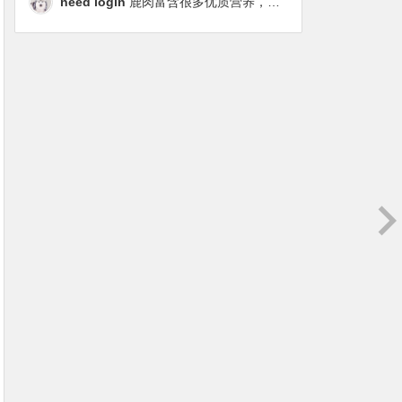
need login
鹿肉富含很多优质营养，磷虾油对毛发改善也很明显，都乐时太懂铲屎官想要什么了