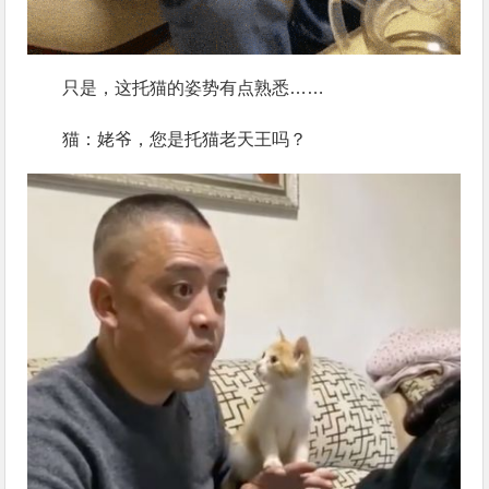
只是，这托猫的姿势有点熟悉……
猫：姥爷，您是托猫老天王吗？