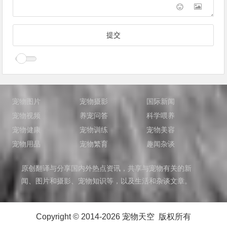
宠物图片
宠物摄影
国际新闻
宠物视频
养宠问答
科学喂养
宠物健康
宠物训练
宠物美容
宠物用品
宠物繁育
趣闻杂谈
原创翻译与分享国内外热点资讯，共享与宠物有关的新
闻、图片和摄影、宠物知识等，以及生活和杂谈文章。
Copyright © 2014-2026 宠物天空 版权所有