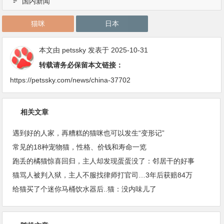
国内新闻
猫咪
日本
本文由
petssky
发表于 2025-10-31
转载请务必保留本文链接：
https://petssky.com/news/china-37702
相关文章
遇到好的人家，再糟糕的猫咪也可以发生“变形记”
常见的18种宠物猫，性格、价钱和寿命一览
跑丢的橘猫惊喜回归，主人却发现蛋蛋没了：邻居干的好事
猫骂人被判入狱，主人不服找律师打官司…3年后获赔84万
给猫买了个迷你马桶饮水器后..猫：没内味儿了