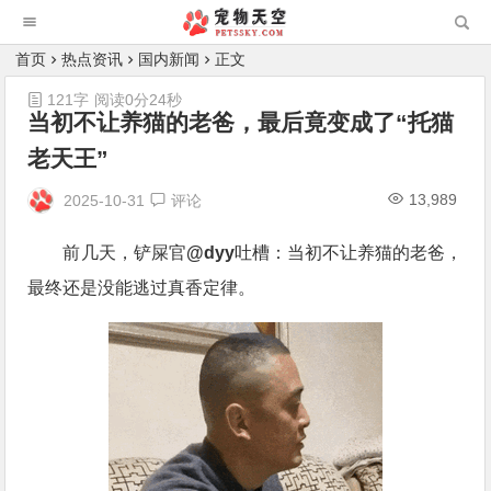
首页
热点资讯
国内新闻
正文
121字
阅读0分24秒
当初不让养猫的老爸，最后竟变成了“托猫
老天王”
13,989
2025-10-31
评论
前几天，铲屎官
@dyy
吐槽：当初不让养猫的老爸，
最终还是没能逃过真香定律。