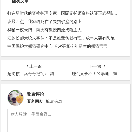
随机文章
打造新时代的宠物护理专家：国际宠托师资格认证正式登陆中国
凌晨四点，我家猫死在了去猫砂盆的路上
橘猫一夜未归，隔天有教授四处找猫主人
江苏松狮犬咬人事件：不是谁受伤就有理，成年人要有防范风险意识
中国保护大熊猫研究中心 首次亮相今年新生的熊猫宝宝
上一篇
下一篇
超硬核！兵哥哥把“小土猫”训成了特种兵猫！
碰到只长不大的泰迪，难道主人是尾款没付清？
发表评论
匿名网友
填写信息