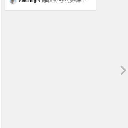
need login
鹿肉富含很多优质营养，磷虾油对毛发改善也很明显，都乐时太懂铲屎官想要什么了