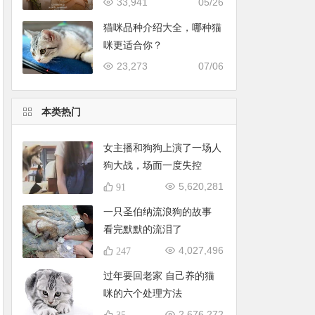
33,941
05/26
猫咪品种介绍大全，哪种猫
咪更适合你？
23,273
07/06
本类热门
女主播和狗狗上演了一场人
狗大战，场面一度失控
5,620,281
91
一只圣伯纳流浪狗的故事
看完默默的流泪了
4,027,496
247
过年要回老家 自己养的猫
咪的六个处理方法
2,676,272
35