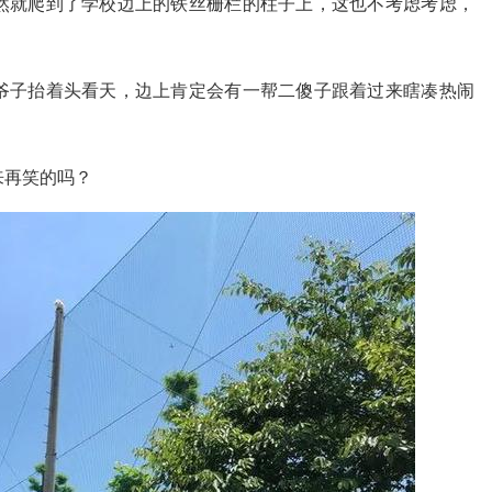
然就爬到了学校边上的铁丝栅栏的柱子上，这也不考虑考虑，
爷子抬着头看天，边上肯定会有一帮二傻子跟着过来瞎凑热闹
来再笑的吗？