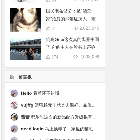
国民老岳父公：被“酒鬼一
家”治愈的抑郁症病人，宠
物文化的推进者
2,623,949
31
狗狗Gobi这次真的离开中国
了 它的主人在脸书上还称
赞中国
2,008,099
274
留言板
Hello
看着还不错哦
vujffg
选猫粮无非就是肉源好、品质好、工艺好，都乐时磷虾鹿肉烘焙粮真的可以闭眼冲了！
蕾蕾
都乐时这次的新品配方升级很有针对性，从原料溯源到营养配比都踩中了当下高端市场的需求点，期待后续的区域代理政策。
need login
马上换季了，家里的猫毛又要多起来了……太需要像都乐时这种28天就能改善毛发的产品！