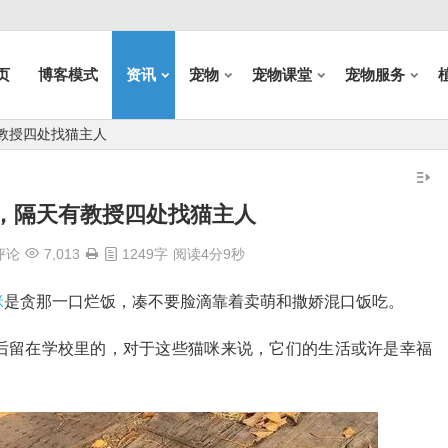
页
博客模式
资讯
宠物
宠物课堂
宠物服务
教授四处找猫主人
，隔天有教授四处找猫主人
评论
7,013
1249字
阅读4分9秒
咪
是贪那一口烂饭，凑不要脸滴靠着卖萌和撒娇混口饭吃。
后留在学校里的，对于这些猫咪来说，它们的生活或许是幸福