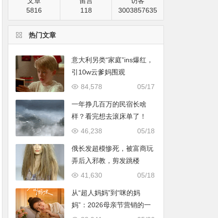
文章
留言
访客
5816
118
3003857635
热门文章
意大利另类“家庭”ins爆红，
引10w云爹妈围观
84,578
05/17
一年挣几百万的民宿长啥
样？看完想去滚床单了！
46,238
05/18
俄长发超模惨死，被富商玩
弄后入邪教，剪发跳楼
41,630
05/18
从“超人妈妈”到“咪的妈
妈”：2026母亲节营销的一
次温情破题