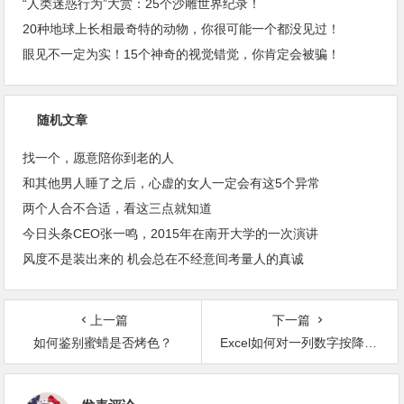
“人类迷惑行为”大赏：25个沙雕世界纪录！
20种地球上长相最奇特的动物，你很可能一个都没见过！
眼见不一定为实！15个神奇的视觉错觉，你肯定会被骗！
随机文章
找一个，愿意陪你到老的人
和其他男人睡了之后，心虚的女人一定会有这5个异常
两个人合不合适，看这三点就知道
今日头条CEO张一鸣，2015年在南开大学的一次演讲
风度不是装出来的 机会总在不经意间考量人的真诚
上一篇
下一篇
如何鉴别蜜蜡是否烤色？
Excel如何对一列数字按降序进行排名？用什么函数？