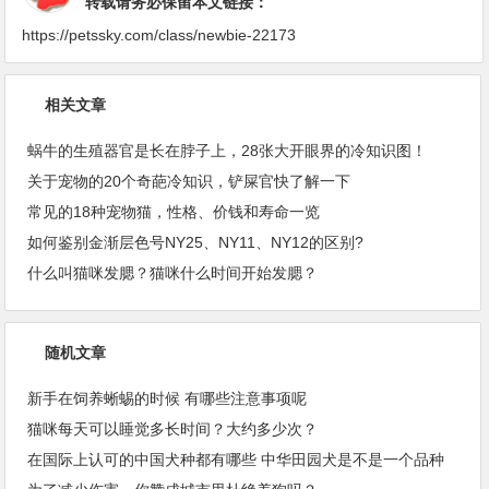
转载请务必保留本文链接：
https://petssky.com/class/newbie-22173
相关文章
蜗牛的生殖器官是长在脖子上，28张大开眼界的冷知识图！
关于宠物的20个奇葩冷知识，铲屎官快了解一下
常见的18种宠物猫，性格、价钱和寿命一览
如何鉴别金渐层色号NY25、NY11、NY12的区别?
什么叫猫咪发腮？猫咪什么时间开始发腮？
随机文章
新手在饲养蜥蜴的时候 有哪些注意事项呢
猫咪每天可以睡觉多长时间？大约多少次？
在国际上认可的中国犬种都有哪些 中华田园犬是不是一个品种