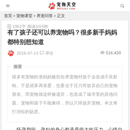
首页
宠物课堂
养宠问答
正文
1952字
阅读3分5秒
有了孩子还可以养宠物吗？很多新手妈妈
都特别想知道
516,420
2016-07-13
评论
摘要
很多有宠物的准妈妈被告知养宠物对孩子会造成不良影
响。于是就算再喜爱，也要迫于压力而放弃自己的宠物
朋友。而宠物就这样被遗弃，也造成了城市里的其他问
题。宠物和孩子不能兼得，所以只得放弃宠物。本文将
打消你的疑虑。
怀孕期间，孕妇的身心都承受很大的压力，心情自