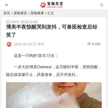
首页
宠物课堂
宠物健康
正文
640字
阅读2分8秒
博美半夜惊醒哭到发抖，可兽医检查后却
笑了
9,494
2026-06-02
评论
这是一只狗的“抓马”汪生：
一岁大的博美Oatmeal，这天睡到半夜，突然惊醒，
随后就哀嚎不止，拱着身体，还不停发抖...