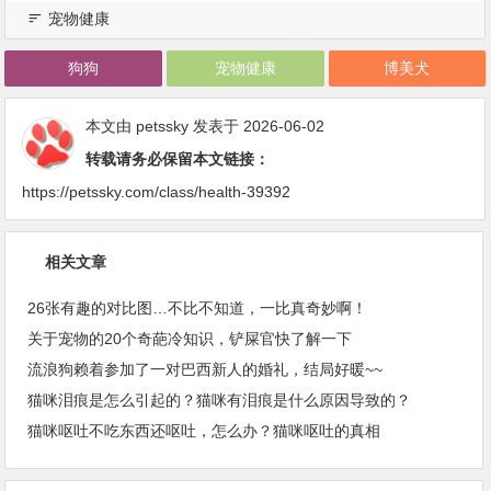
宠物健康
狗狗
宠物健康
博美犬
本文由
petssky
发表于 2026-06-02
转载请务必保留本文链接：
https://petssky.com/class/health-39392
相关文章
26张有趣的对比图…不比不知道，一比真奇妙啊！
关于宠物的20个奇葩冷知识，铲屎官快了解一下
流浪狗赖着参加了一对巴西新人的婚礼，结局好暖~~
猫咪泪痕是怎么引起的？猫咪有泪痕是什么原因导致的？
猫咪呕吐不吃东西还呕吐，怎么办？猫咪呕吐的真相