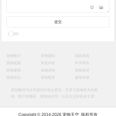
宠物图片
宠物摄影
国际新闻
宠物视频
养宠问答
科学喂养
宠物健康
宠物训练
宠物美容
宠物用品
宠物繁育
趣闻杂谈
原创翻译与分享国内外热点资讯，共享与宠物有关的新
闻、图片和摄影、宠物知识等，以及生活和杂谈文章。
Copyright © 2014-2026 宠物天空 版权所有