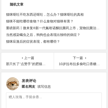
随机文章
猫咪呕吐不吃东西还呕吐，怎么办？猫咪呕吐的真相
猫咪不能吃哪些食物？什么食物对猫咪有害？
重磅新药丨微来复®新一代氟喹诺酮抗菌药上市，宠物抗菌治疗再添新选择
当然感染螨虫之后，狗狗也会表现出独特的病症？
猫咪应激后的症状表现，都有哪些？
上一篇
下一篇
那只长了“点赞手”的肥猫，终于减肥成功啦！
10岁拉布拉多偷吃口香糖后离世，铲屎官哭着提醒
发表评论
匿名网友
填写信息