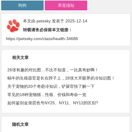
狗狗
养宠须知
本文由
petssky
发表于 2025-12-14
转载请务必保留本文链接：
https://petssky.com/class/health-34686
相关文章
26张有趣的对比图…不比不知道，一比真奇妙啊！
蜗牛的生殖器官是长在脖子上，28张大开眼界的冷知识图！
关于宠物的20个奇葩冷知识，铲屎官快了解一下
常见的18种宠物猫，性格、价钱和寿命一览
如何鉴别金渐层色号NY25、NY11、NY12的区别?
随机文章