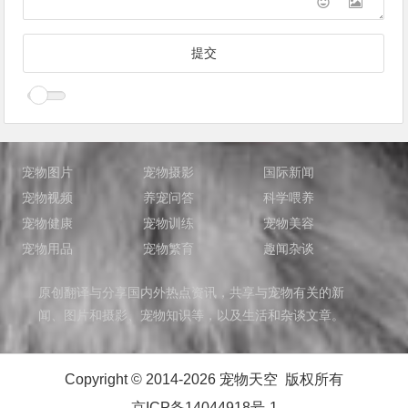
宠物图片
宠物摄影
国际新闻
宠物视频
养宠问答
科学喂养
宠物健康
宠物训练
宠物美容
宠物用品
宠物繁育
趣闻杂谈
原创翻译与分享国内外热点资讯，共享与宠物有关的新
闻、图片和摄影、宠物知识等，以及生活和杂谈文章。
Copyright © 2014-2026 宠物天空 版权所有
京ICP备14044918号-1