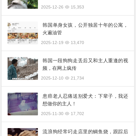
2025-12-26
15,353
韩国单身女孩，公开独居十年的公寓，
火遍油管
2025-12-19
13,470
韩国一段狗狗走丢后又和主人重逢的视
频，在网上疯传
2025-12-10
21,734
患癌老人忍痛送别爱犬：下辈子，我还
想做你的主人！
2025-11-30
17,702
流浪狗经常叼走店里的鲷鱼烧，跟踪后