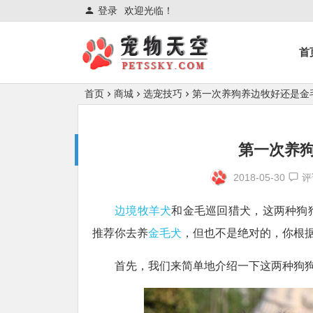
登录
欢迎光临！
首
首页
商城
选宠技巧
第一次养狗养边牧好还是金
第一次养
2018-05-30
评
边境牧羊犬
和金毛巡回猎犬，这两种狗
推荐你去养
金毛犬
，但也不是绝对的，你根
首先，我们来简单地介绍一下这两种狗