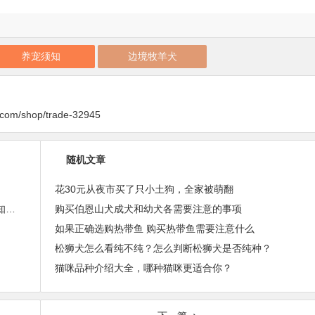
养宠须知
边境牧羊犬
y.com/shop/trade-32945
随机文章
花30元从夜市买了只小土狗，全家被萌翻
蜗牛的生殖器官是长在脖子上，28张大开眼界的冷知识图！
购买伯恩山犬成犬和幼犬各需要注意的事项
如果正确选购热带鱼 购买热带鱼需要注意什么
松狮犬怎么看纯不纯？怎么判断松狮犬是否纯种？
猫咪品种介绍大全，哪种猫咪更适合你？