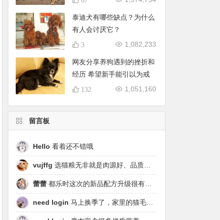
泰迪犬有哪些缺点？为什么
有人会讨厌它？
1,082,233
3
网友分享养狗遇到的挫折和
经历 希望新手能引以为戒
1,051,160
132
留言板
Hello
看着还不错哦
vujffg
选猫粮无非就是肉源好、品质好、工艺好，都乐时磷虾鹿肉烘焙粮真的可以闭眼冲了！
蕾蕾
都乐时这次的新品配方升级很有针对性，从原料溯源到营养配比都踩中了当下高端市场的需求点，期待后续的区域代理政策。
need login
马上换季了，家里的猫毛又要多起来了……太需要像都乐时这种28天就能改善毛发的产品！