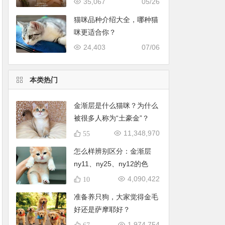
35,067
05/26
猫咪品种介绍大全，哪种猫
咪更适合你？
24,403
07/06
本类热门
金渐层是什么猫咪？为什么
被很多人称为“土豪金”？
11,348,970
55
怎么样辨别区分：金渐层
ny11、ny25、ny12的色
号？
4,090,422
10
准备养只狗，大家觉得金毛
好还是萨摩耶好？
1,974,754
67