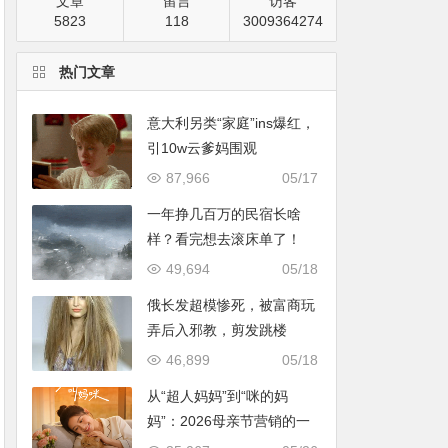
文章
留言
访客
5823
118
3009364274
热门文章
意大利另类“家庭”ins爆红，
引10w云爹妈围观
87,966
05/17
一年挣几百万的民宿长啥
样？看完想去滚床单了！
49,694
05/18
俄长发超模惨死，被富商玩
弄后入邪教，剪发跳楼
46,899
05/18
从“超人妈妈”到“咪的妈
妈”：2026母亲节营销的一
次温情破题