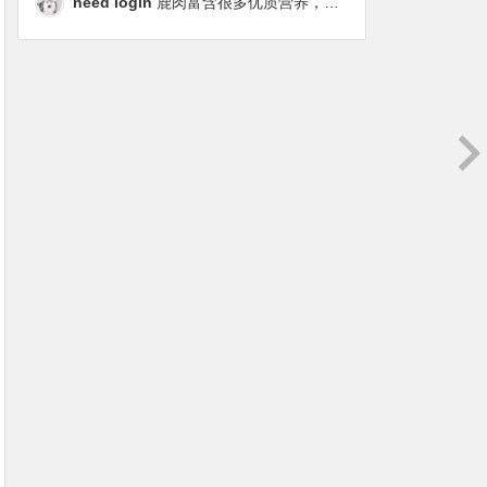
need login
鹿肉富含很多优质营养，磷虾油对毛发改善也很明显，都乐时太懂铲屎官想要什么了