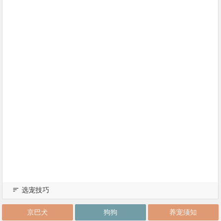
选宠技巧
京巴犬
狗狗
养宠须知