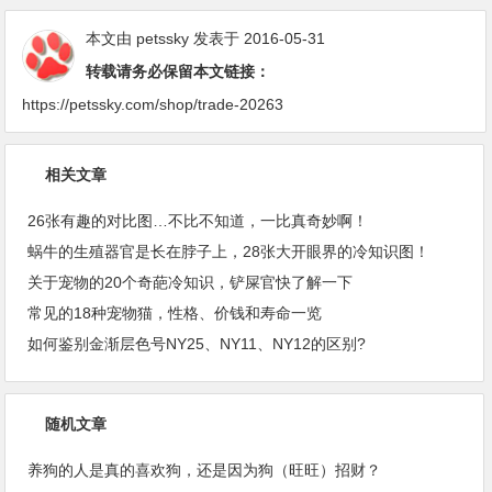
本文由
petssky
发表于 2016-05-31
转载请务必保留本文链接：
https://petssky.com/shop/trade-20263
相关文章
26张有趣的对比图…不比不知道，一比真奇妙啊！
蜗牛的生殖器官是长在脖子上，28张大开眼界的冷知识图！
关于宠物的20个奇葩冷知识，铲屎官快了解一下
常见的18种宠物猫，性格、价钱和寿命一览
如何鉴别金渐层色号NY25、NY11、NY12的区别?
随机文章
养狗的人是真的喜欢狗，还是因为狗（旺旺）招财？