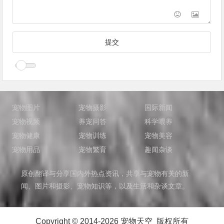
宠物图片
宠物摄影
国际新闻
宠物视频
养宠问答
科学喂养
宠物健康
宠物训练
宠物美容
宠物用品
宠物繁育
趣闻杂谈
原创翻译与分享国内外热点资讯，共享与宠物有关的新
闻、图片和摄影、宠物知识等，以及生活和杂谈文章。
Copyright © 2014-2026 宠物天空 版权所有