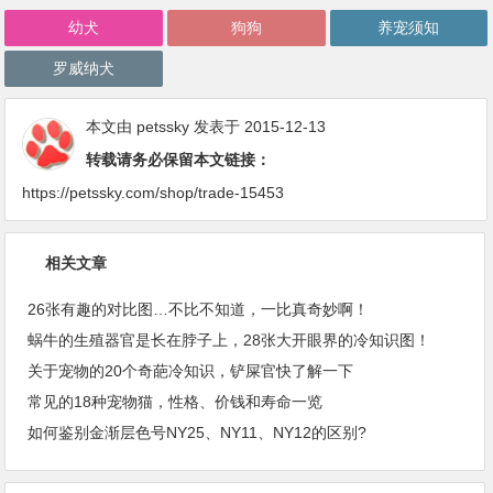
幼犬
狗狗
养宠须知
罗威纳犬
本文由
petssky
发表于 2015-12-13
转载请务必保留本文链接：
https://petssky.com/shop/trade-15453
相关文章
26张有趣的对比图…不比不知道，一比真奇妙啊！
蜗牛的生殖器官是长在脖子上，28张大开眼界的冷知识图！
关于宠物的20个奇葩冷知识，铲屎官快了解一下
常见的18种宠物猫，性格、价钱和寿命一览
如何鉴别金渐层色号NY25、NY11、NY12的区别?