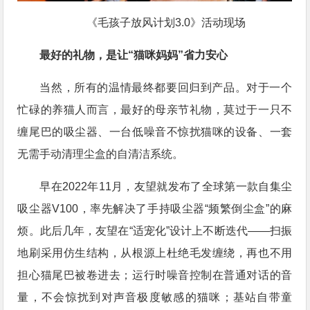
《毛孩子放风计划3.0》活动现场
最好的礼物，是让“猫咪妈妈”省力安心
当然，所有的温情最终都要回归到产品。对于一个
忙碌的养猫人而言，最好的母亲节礼物，莫过于一只不
缠尾巴的吸尘器、一台低噪音不惊扰猫咪的设备、一套
无需手动清理尘盒的自清洁系统。
早在2022年11月，友望就发布了全球第一款自集尘
吸尘器V100，率先解决了手持吸尘器“频繁倒尘盒”的麻
烦。此后几年，友望在“适宠化”设计上不断迭代——扫振
地刷采用仿生结构，从根源上杜绝毛发缠绕，再也不用
担心猫尾巴被卷进去；运行时噪音控制在普通对话的音
量，不会惊扰到对声音极度敏感的猫咪；基站自带童