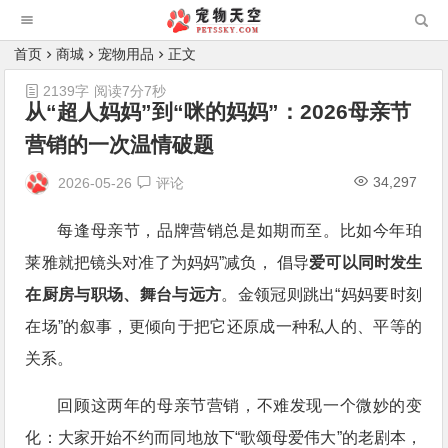
首页
商城
宠物用品
正文
2139字
阅读7分7秒
从“超人妈妈”到“咪的妈妈”：2026母亲节
营销的一次温情破题
34,297
2026-05-26
评论
每逢母亲节，品牌营销总是如期而至。比如今年珀
莱雅就把镜头对准了为妈妈”减负， 倡导
爱可以同时发生
在厨房与职场、舞台与远方
。金领冠则跳出“妈妈要时刻
在场”的叙事，更倾向于把它还原成一种私人的、平等的
关系。
回顾这两年的母亲节营销，不难发现一个微妙的变
化：大家开始不约而同地放下“歌颂母爱伟大”的老剧本，