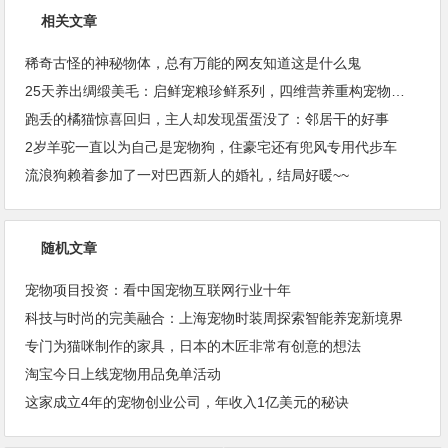
相关文章
稀奇古怪的神秘物体，总有万能的网友知道这是什么鬼
25天养出绸缎美毛：启鲜宠粮珍鲜系列，四维营养重构宠物皮毛健康
跑丢的橘猫惊喜回归，主人却发现蛋蛋没了：邻居干的好事
2岁羊驼一直以为自己是宠物狗，住豪宅还有兜风专用代步车
流浪狗赖着参加了一对巴西新人的婚礼，结局好暖~~
随机文章
宠物项目投资：看中国宠物互联网行业十年
科技与时尚的完美融合：上海宠物时装周探索智能养宠新境界
专门为猫咪制作的家具，日本的木匠非常有创意的想法
淘宝今日上线宠物用品免单活动
这家成立4年的宠物创业公司，年收入1亿美元的秘诀