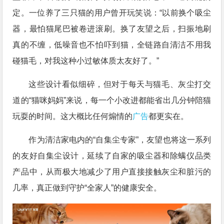
定。一位养了三只猫的用户曾开玩笑说：“以前换个吸尘
器，最怕猫尾巴被卷进滚刷。换了友望之后，扫振地刷
真的不缠，低噪音也不怕吓到猫，全链路自清洁不用我
碰猫毛，对我这种小过敏体质太友好了。”
这些设计看似细碎，但对于每天与猫毛、灰尘打交
道的“猫咪妈妈”来说，每一个小改进都能省出几分钟陪猫
玩耍的时间。这大概比任何煽情的
广告
都更实在。
作为清洁家电内的“自集尘专家”，友望也将这一系列
的友好自集尘设计，延续了自家的吸尘器和除螨仪品类
产品中，从而极大地减少了用户直接接触灰尘和脏污的
几率，真正做到守护“全家人”的健康安全。