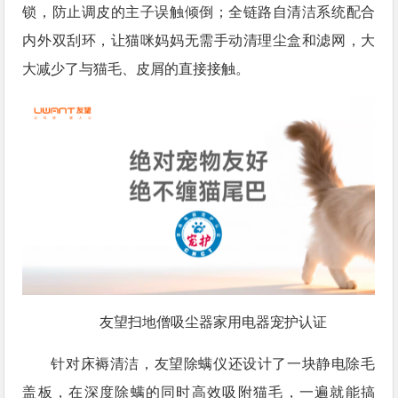
锁，防止调皮的主子误触倾倒；全链路自清洁系统配合
内外双刮环，让猫咪妈妈无需手动清理尘盒和滤网，大
大减少了与猫毛、皮屑的直接接触。
友望扫地僧吸尘器家用电器宠护认证
针对床褥清洁，友望除螨仪还设计了一块静电除毛
盖板，在深度除螨的同时高效吸附猫毛，一遍就能搞