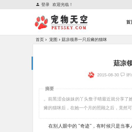
登录
欢迎光临！
首
首页
宠图
菇凉领养一只后瘫的猫咪
菇凉
2015-08-30
评
摘要
。前黑涩会妹妹的丫头詹子晴最近就分享了她
瘫的猫咪后，在她一个月的照顾之后，竟然可
在别人眼中的 "奇迹"，有时候只是当