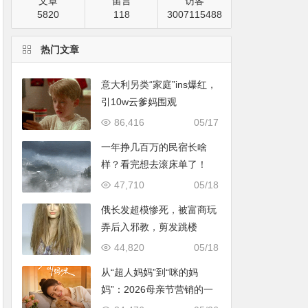
文章
留言
访客
5820
118
3007115488
热门文章
意大利另类“家庭”ins爆红，
引10w云爹妈围观
86,416
05/17
一年挣几百万的民宿长啥
样？看完想去滚床单了！
47,710
05/18
俄长发超模惨死，被富商玩
弄后入邪教，剪发跳楼
44,820
05/18
从“超人妈妈”到“咪的妈
妈”：2026母亲节营销的一
次温情破题