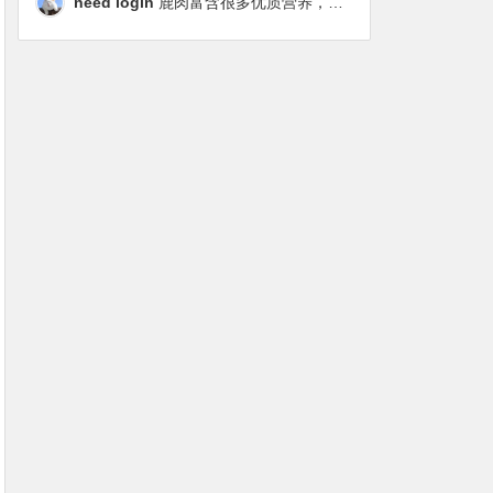
need login
鹿肉富含很多优质营养，磷虾油对毛发改善也很明显，都乐时太懂铲屎官想要什么了