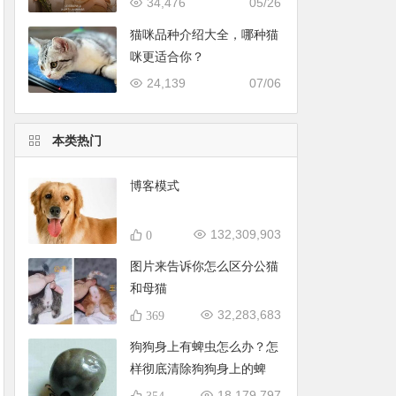
34,476
05/26
猫咪品种介绍大全，哪种猫
咪更适合你？
24,139
07/06
本类热门
博客模式
132,309,903
0
图片来告诉你怎么区分公猫
和母猫
32,283,683
369
狗狗身上有蜱虫怎么办？怎
样彻底清除狗狗身上的蜱
虫？
18,179,797
354