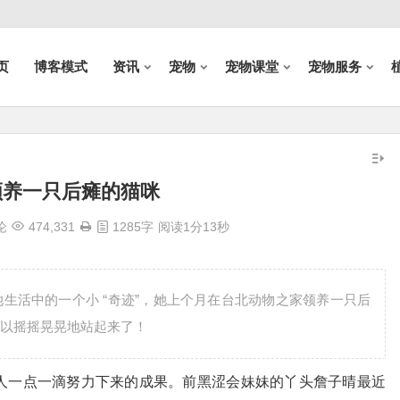
页
博客模式
资讯
宠物
宠物课堂
宠物服务
领养一只后瘫的猫咪
论
474,331
1285字
阅读1分13秒
生活中的一个小 “奇迹”，她上个月在台北动物之家领养一只后
以摇摇晃晃地站起来了！
事人一点一滴努力下来的成果。前黑涩会妹妹的丫头詹子晴最近