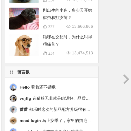
刚出生的小狗，多少天开始
驱虫和打疫苗？
13,666,866
327
猫咪在交配时，为什么叫得
很痛苦？
13,474,513
234
留言板
Hello
看着还不错哦
vujffg
选猫粮无非就是肉源好、品质好、工艺好，都乐时磷虾鹿肉烘焙粮真的可以闭眼冲了！
蕾蕾
都乐时这次的新品配方升级很有针对性，从原料溯源到营养配比都踩中了当下高端市场的需求点，期待后续的区域代理政策。
need login
马上换季了，家里的猫毛又要多起来了……太需要像都乐时这种28天就能改善毛发的产品！