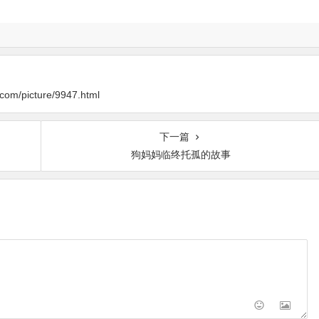
y.com/picture/9947.html
下一篇
狗妈妈临终托孤的故事