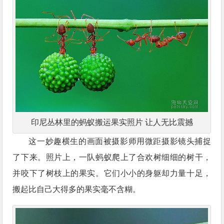
印尼丛林里的蚂蚁搬运果实照片 让人无比震撼
这一妙趣横生的画面被摄影师用微距摄影镜头捕捉
了下来。照片上，一队蚂蚁爬上了合欢树细细的树干，
并咬下了树枝上的果实。它们小小的身躯却力量十足，
搬起比自己大得多的果实毫不含糊。