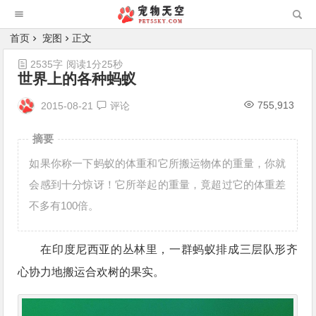
首页
宠图
正文
2535字
阅读1分25秒
世界上的各种蚂蚁
755,913
2015-08-21
评论
摘要
如果你称一下蚂蚁的体重和它所搬运物体的重量，你就
会感到十分惊讶！它所举起的重量，竟超过它的体重差
不多有100倍。
在印度尼西亚的丛林里，一群蚂蚁排成三层队形齐
心协力地搬运合欢树的果实。