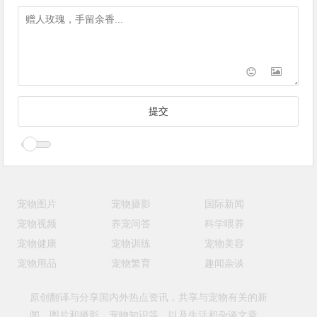
宠物图片
宠物摄影
国际新闻
宠物视频
养宠问答
科学喂养
宠物健康
宠物训练
宠物美容
宠物用品
宠物繁育
趣闻杂谈
原创翻译与分享国内外热点资讯，共享与宠物有关的新
闻、图片和摄影、宠物知识等，以及生活和杂谈文章。