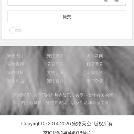
宠物图片
宠物摄影
国际新闻
宠物视频
养宠问答
科学喂养
宠物健康
宠物训练
宠物美容
宠物用品
宠物繁育
趣闻杂谈
原创翻译与分享国内外热点资讯，共享与宠物有关的新
闻、图片和摄影、宠物知识等，以及生活和杂谈文章。
Copyright © 2014-2026 宠物天空 版权所有
京ICP备14044918号-1