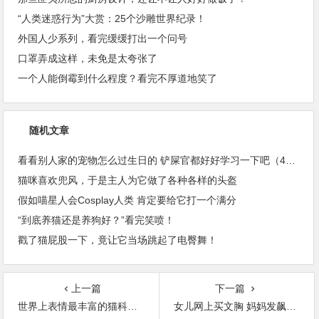
“人类迷惑行为”大赏：25个沙雕世界纪录！
外国人少系列，看完缓缓打出一个问号
口罩弄成这样，未免是太夸张了
一个人能倒霉到什么程度？看完不厚道地笑了
随机文章
看看别人家的宠物怎么过生日的 铲屎官都好好学习一下吧（40张）
猫咪喜欢兜风，于是主人为它做了各种各样的头盔
假如喵星人会Cosplay人类 肯定要给它打一个满分
“到底养猫还是养狗好？”看完笑喷！
戳了猫屁股一下，竟让它当场跳起了电臀舞！
上一篇
下一篇
世界上表情最丰富的猫科动物——兔狲（帕拉斯猫）
女儿网上买文胸 妈妈发飙用猫咪照片给差评