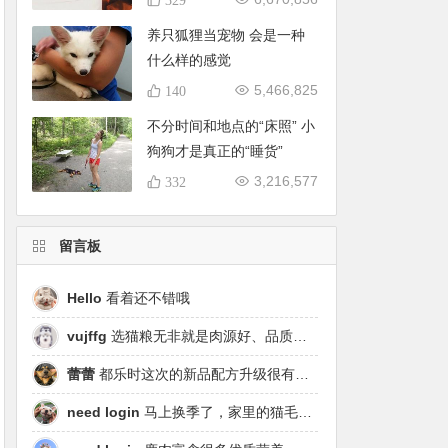
养只狐狸当宠物 会是一种
什么样的感觉
5,466,825
140
不分时间和地点的“床照” 小
狗狗才是真正的“睡货”
3,216,577
332
留言板
Hello
看着还不错哦
vujffg
选猫粮无非就是肉源好、品质好、工艺好，都乐时磷虾鹿肉烘焙粮真的可以闭眼冲了！
蕾蕾
都乐时这次的新品配方升级很有针对性，从原料溯源到营养配比都踩中了当下高端市场的需求点，期待后续的区域代理政策。
need login
马上换季了，家里的猫毛又要多起来了……太需要像都乐时这种28天就能改善毛发的产品！