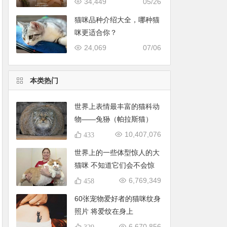
34,449
05/26
猫咪品种介绍大全，哪种猫
咪更适合你？
24,069
07/06
本类热门
世界上表情最丰富的猫科动
物——兔狲（帕拉斯猫）
10,407,076
433
世界上的一些体型惊人的大
猫咪 不知道它们会不会惊
到你
6,769,349
458
60张宠物爱好者的猫咪纹身
照片 将爱纹在身上
6,670,856
329