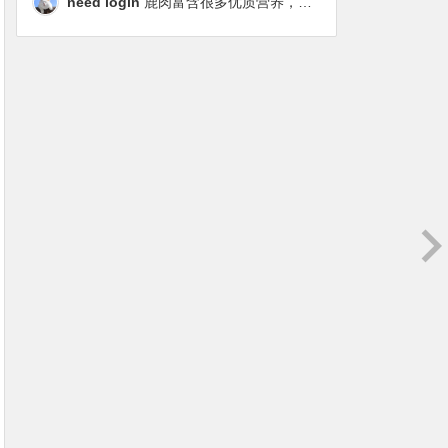
need login
鹿肉富含很多优质营养，磷虾油对毛发改善也很明显，都乐时太懂铲屎官想要什么了