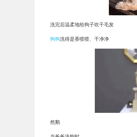
洗完后温柔地给狗子吹干毛发
狗狗
洗得是香喷喷、干净净
然鹅
当爸爸洗狗时