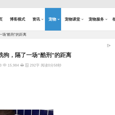
页
博客模式
资讯
宠物
宠物课堂
宠物服务
场“酷刑”的距离
洗狗，隔了一场“酷刑”的距离
3
15,984
292字
阅读0分58秒