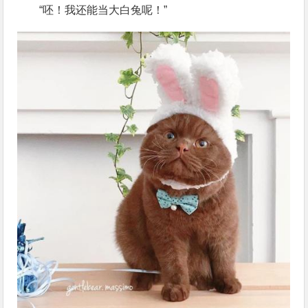
“呸！我还能当大白兔呢！”