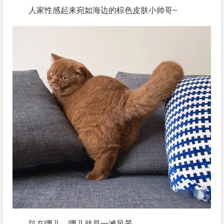
人家性感起来宛如海边的棕色皮肤小帅哥~
趴在哪儿，哪儿就是一滩风景…