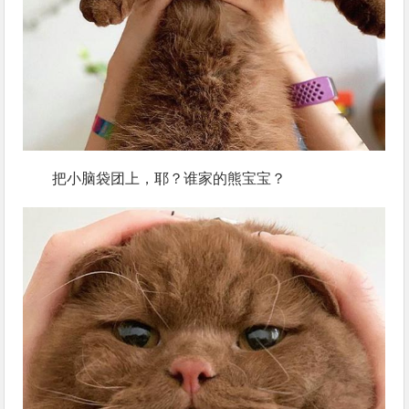
把小脑袋团上，耶？谁家的熊宝宝？