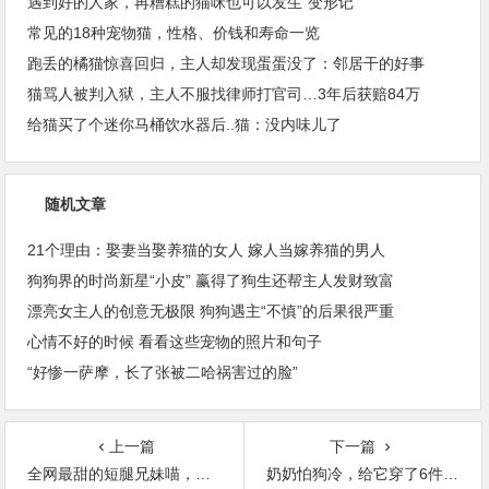
遇到好的人家，再糟糕的猫咪也可以发生“变形记”
常见的18种宠物猫，性格、价钱和寿命一览
跑丢的橘猫惊喜回归，主人却发现蛋蛋没了：邻居干的好事
猫骂人被判入狱，主人不服找律师打官司…3年后获赔84万
给猫买了个迷你马桶饮水器后..猫：没内味儿了
随机文章
21个理由：娶妻当娶养猫的女人 嫁人当嫁养猫的男人
狗狗界的时尚新星“小皮” 赢得了狗生还帮主人发财致富
漂亮女主人的创意无极限 狗狗遇主“不慎”的后果很严重
心情不好的时候 看看这些宠物的照片和句子
“好惨一萨摩，长了张被二哈祸害过的脸”
上一篇
下一篇
全网最甜的短腿兄妹喵，实在是太太太太太上头了！
奶奶怕狗冷，给它穿了6件衣服，路都走不好了