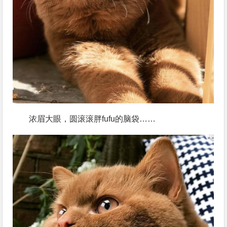
浓眉大眼，圆滚滚胖fufu的脑袋……