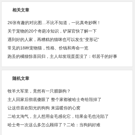
相关文章
26张有趣的对比图…不比不知道，一比真奇妙啊！
关于宠物的20个奇葩冷知识，铲屎官快了解一下
遇到好的人家，再糟糕的猫咪也可以发生“变形记”
常见的18种宠物猫，性格、价钱和寿命一览
跑丢的橘猫惊喜回归，主人却发现蛋蛋没了：邻居干的好事
随机文章
牧羊大军里，竟然有一只腊肠狗？
主人回家后彻底傻眼了 整个家都被哈士奇给毁掉了
让这些喜欢阳光的狗狗 来温暖你的心窝
二哈太淘气，主人想用金毛感化它，结果金毛也沦陷了
哈士奇一次这么多怎么顾得了？二哈：当狗妈好难